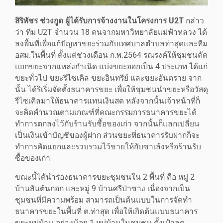
สิริพัชร ช่วงกูด ผู้ได้รับการจ้างงานในโครงการ U2T
กล่าว
ว่า ทีม U2T จำนวน 18 คนจากมหาวิทยาลัยแม่ฟ้าหลวง ได้
ลงพื้นที่เพื่อแก้ปัญหาขยะร่วมกับเทศบาลตำบลท่าสุดและทีม
อสม.ในพื้นที่ ตั้งแต่ช่วงเดือน ก.พ.2564 รณรงค์ให้ชุมชนคัด
แยกขยะจากแหล่งกำเนิด แบ่งขยะออกเป็น 4 ประเภท ได้แก่
ขยะทั่วไป ขยะรีไซเคิล ขยะอินทรีย์ และขยะอันตราย จาก
นั้น ได้ริเริ่มจัดตั้งธนาคารขยะ เพื่อให้ชุมชนนำขยะหรือวัสดุ
รีไซเคิลมาให้ธนาคารแทนเงินสด หลังจากนั้นเจ้าหน้าที่ก็
จะคิดคำนวณตามเกณฑ์ที่คณะกรรมการธนาคารขยะได้
ทำการตกลงไว้กับร้านรับซื้อของเก่า จากนั้นก็แลกเปลี่ยน
เป็นเงินเข้าบัญชีของผู้ฝาก ส่วนขยะที่ธนาคารรับฝากก็จะ
ทำการคัดแยกและรวบรวมไว้ขายให้กับซาเล้งหรือร้านรับ
ซื้อของเก่า
ขณะนี้ได้นำร่องธนาคารขยะชุมชนใน 2 พื้นที่ คือ หมู่ 2
บ้านสันต้นกอก และหมู่ 9 บ้านศรีป่าซาง เนื่องจากเป็น
ชุมชนที่มีความพร้อม สามารถเป็นต้นแบบในการจัดทำ
ธนาคารขยะในพื้นที่ ต.ท่าสุด เพื่อให้เกิดต้นแบบธนาคาร