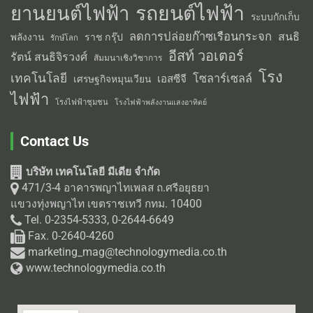
รถยนต์ไฟฟ้า
ยานยนต์ไฟฟ้า
ระบบกักเก็บ
ลดการปล่อยก๊าซเรือนกระจก
สนธิ
พลังงาน
ราช กรุ๊ป
รักษ์โลก
อีสท์ วอเตอร์
รัตน์ สนธิจิรวงศ์
สัมมนาเชิงวิชาการ
โรง
เทคโนโลยี
โซลาร์เซลล์
เอสซีจี
เศรษฐกิจหมุนเวียน
ไฟฟ้า
โรงไฟฟ้าชุมชน
โรงไฟฟ้าพลังงานแสงอาทิตย์
Contact Us
บริษัท เทคโนโลยี มีเดีย จำกัด
471/3-4 อาคารพญาไทเพลส ถ.ศรีอยุธยา
แขวงทุ่งพญาไท เขตราชเทวี กทม. 10400
Tel. 0-2354-5333, 0-2644-6649
Fax. 0-2640-4260
marketing_mag@technologymedia.co.th
www.technologymedia.co.th