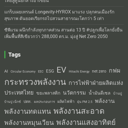
ไทยสู่ศูนย์กลางอาเซียน
แกร็บเผยเทรนด์ Longevity-HYROX มาแรง ปลุกคนเมืองรัก
สุขภาพ ดันยอดเรียกรถไปสวนสาธารณะโตกว่า 5 เท่า
ซีพีแรม ผนึกกำลังทุกภาคส่วน สานต่อ 13 ปี #ปลูกเพื่อโลกยั่งยืน
เพิ่มพื้นที่สีเขียวกว่า 288,000 ตร.ม. มุ่งสู่ Net Zero 2050
Tags
EV
กฟผ
ESG
AI
net zero
Circular Economy
EEC
Hitachi Energy
กระทรวงพลังงาน
การไฟฟ้าฝ่ายผลิตแห่ง
ประเทศไทย
นวัตกรรม
น้ำมันดีเซล
ขยะพลาสติก
บ้านปู
พลังงาน
ผลิตไฟฟ้า
ปตท.
ผลประกอบการ
บ้านปู เน็กซ์
ฝุ่น PM 2.5
พลังงานสะอาด
พลังงานทดแทน
พลังงานแสงอาทิตย์
พลังงานหมุนเวียน