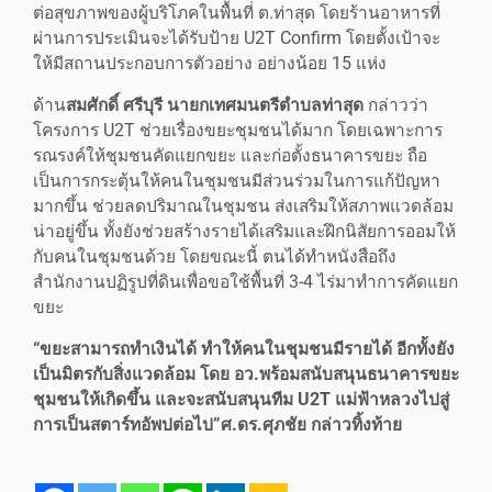
ต่อสุขภาพของผู้บริโภคในพื้นที่ ต.ท่าสุด โดยร้านอาหารที่
ผ่านการประเมินจะได้รับป้าย U2T Confirm โดยตั้งเป้าจะ
ให้มีสถานประกอบการตัวอย่าง อย่างน้อย 15 แห่ง
ด้าน
สมศักดิ์ ศรีบุรี นายกเทศมนตรีตำบลท่าสุด
กล่าวว่า
โครงการ U2T ช่วยเรื่องขยะชุมชนได้มาก โดยเฉพาะการ
รณรงค์ให้ชุมชนคัดแยกขยะ และก่อตั้งธนาคารขยะ ถือ
เป็นการกระตุ้นให้คนในชุมชนมีส่วนร่วมในการแก้ปัญหา
มากขึ้น ช่วยลดปริมาณในชุมชน ส่งเสริมให้สภาพแวดล้อม
น่าอยู่ขึ้น ทั้งยังช่วยสร้างรายได้เสริมและฝึกนิสัยการออมให้
กับคนในชุมชนด้วย โดยขณะนี้ ตนได้ทำหนังสือถึง
สำนักงานปฏิรูปที่ดินเพื่อขอใช้พื้นที่ 3-4 ไร่มาทำการคัดแยก
ขยะ
“ขยะสามารถทำเงินได้ ทำให้คนในชุมชนมีรายได้ อีกทั้งยัง
เป็นมิตรกับสิ่งแวดล้อม โดย อว.พร้อมสนับสนุนธนาคารขยะ
ชุมชนให้เกิดขึ้น และจะสนับสนุนทีม U2T แม่ฟ้าหลวงไปสู่
การเป็นสตาร์ทอัพปต่อไป”
ศ.ดร.ศุภชัย กล่าวทิ้งท้าย