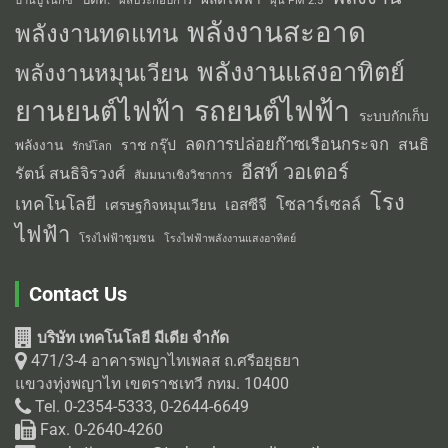
บ้านปู เน็กซ์
ฝุ่น PM 2.5
พลังงานสะอาด
พลังงานทดแทน
พลังงานแสงอาทิตย์
พลังงานหมุนเวียน
รถยนต์ไฟฟ้า
ยานยนต์ไฟฟ้า
ระบบกักเก็บ
ลดการปล่อยก๊าซเรือนกระจก
สนธิ
พลังงาน
ราช กรุ๊ป
รักษ์โลก
อีสท์ วอเตอร์
รัตน์ สนธิจิรวงศ์
สัมมนาเชิงวิชาการ
โรง
เทคโนโลยี
โซลาร์เซลล์
เอสซีจี
เศรษฐกิจหมุนเวียน
ไฟฟ้า
โรงไฟฟ้าชุมชน
โรงไฟฟ้าพลังงานแสงอาทิตย์
Contact Us
บริษัท เทคโนโลยี มีเดีย จำกัด
471/3-4 อาคารพญาไทเพลส ถ.ศรีอยุธยา
แขวงทุ่งพญาไท เขตราชเทวี กทม. 10400
Tel. 0-2354-5333, 0-2644-6649
Fax. 0-2640-4260