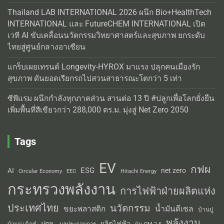
Thailand LAB INTERNATIONAL 2026 ผนึก Bio+HealthTech
INTERNATIONAL และ FutureCHEM INTERNATIONAL เปิด
เวที AI ขับเคลื่อนนวัตกรรมวิทยาศาสตร์และสุขภาพ ยกระดับ
ไทยสู่ศูนย์กลางอาเซียน
แกร็บเผยเทรนด์ Longevity-HYROX มาแรง ปลุกคนเมืองรัก
สุขภาพ ดันยอดเรียกรถไปสวนสาธารณะโตกว่า 5 เท่า
ซีพีแรม ผนึกกำลังทุกภาคส่วน สานต่อ 13 ปี #ปลูกเพื่อโลกยั่งยืน
เพิ่มพื้นที่สีเขียวกว่า 288,000 ตร.ม. มุ่งสู่ Net Zero 2050
Tags
EV
กฟผ
ESG
AI
net zero
Circular Economy
EEC
Hitachi Energy
กระทรวงพลังงาน
การไฟฟ้าฝ่ายผลิตแห่ง
ประเทศไทย
นวัตกรรม
น้ำมันดีเซล
ขยะพลาสติก
บ้านปู
พลังงาน
ผลิตไฟฟ้า
ปตท.
ผลประกอบการ