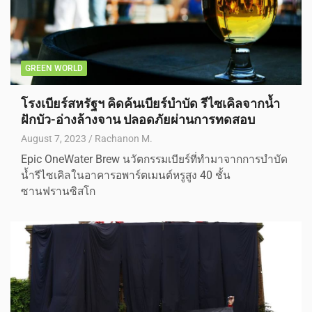
GREEN WORLD
โรงเบียร์สหรัฐฯ คิดค้นเบียร์บำบัด รีไซเคิลจากน้ำ
ฝักบัว-อ่างล้างจาน ปลอดภัยผ่านการทดสอบ
August 7, 2023
Rachanon M.
Epic OneWater Brew นวัตกรรมเบียร์ที่ทำมาจากการบำบัด
น้ำรีไซเคิลในอาคารอพาร์ตเมนต์หรูสูง 40 ชั้น
ซานฟรานซิสโก