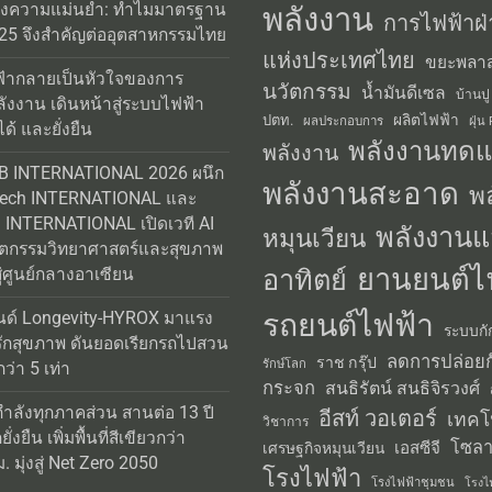
่งความแม่นยำ: ทำไมมาตรฐาน
พลังงาน
การไฟฟ้าฝ่
25 จึงสำคัญต่ออุตสาหกรรมไทย
แห่งประเทศไทย
ขยะพลาส
้ากลายเป็นหัวใจของการ
นวัตกรรม
น้ำมันดีเซล
บ้านปู
ลังงาน เดินหน้าสู่ระบบไฟฟ้า
ผลิตไฟฟ้า
ปตท.
ผลประกอบการ
ฝุ่น
ได้ และยั่งยืน
พลังงานทด
พลังงาน
AB INTERNATIONAL 2026 ผนึก
พลังงานสะอาด
พ
Tech INTERNATIONAL และ
INTERNATIONAL เปิดเวที AI
พลังงานแ
หมุนเวียน
วัตกรรมวิทยาศาสตร์และสุขภาพ
ยานยนต์ไ
อาทิตย์
่ศูนย์กลางอาเซียน
รถยนต์ไฟฟ้า
นด์ Longevity-HYROX มาแรง
ระบบกั
รักสุขภาพ ดันยอดเรียกรถไปสวน
ลดการปล่อยก
ราช กรุ๊ป
รักษ์โลก
่า 5 เท่า
กระจก
สนธิรัตน์ สนธิจิรวงศ์
กำลังทุกภาคส่วน สานต่อ 13 ปี
อีสท์ วอเตอร์
เทคโ
วิชาการ
่งยืน เพิ่มพื้นที่สีเขียวกว่า
โซลา
เอสซีจี
เศรษฐกิจหมุนเวียน
 มุ่งสู่ Net Zero 2050
โรงไฟฟ้า
โรงไฟฟ้าชุมชน
โรงไ