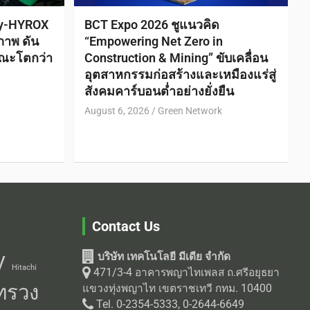
ty-HYROX
BCT Expo 2026 ชูแนวคิด
ภาพ ดัน
“Empowering Net Zero in
ณะโตกว่า
Construction & Mining” ขับเคลื่อน
อุตสาหกรรมก่อสร้างและเหมืองแร่สู่
สังคมคาร์บอนต่ำอย่างยั่งยืน
August 6, 2026
Green Network
Contact Us
บริษัท เทคโนโลยี มีเดีย จำกัด
V
Hitachi
471/3-4 อาคารพญาไทเพลส ถ.ศรีอยุธยา
ทรวง
แขวงทุ่งพญาไท เขตราชเทวี กทม. 10400
Tel. 0-2354-5333, 0-2644-6649