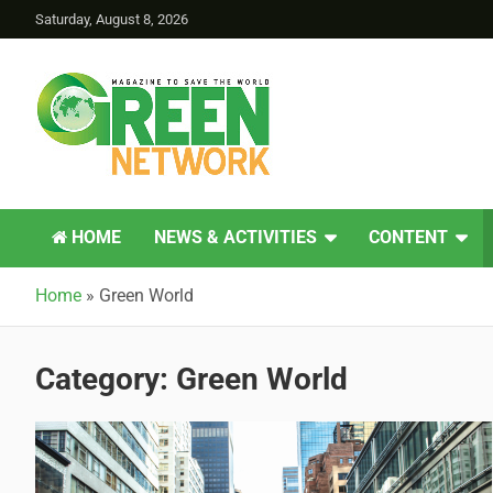
Saturday, August 8, 2026
Green Network
HOME
NEWS & ACTIVITIES
CONTENT
Home
»
Green World
Category:
Green World