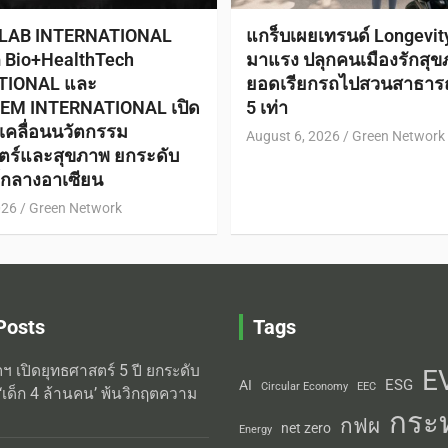
 LAB INTERNATIONAL
แกร็บเผยเทรนด์ Longevi
ก Bio+HealthTech
มาแรง ปลุกคนเมืองรักสุข
TIONAL และ
ยอดเรียกรถไปสวนสาธาร
EM INTERNATIONAL เปิด
5 เท่า
ับเคลื่อนนวัตกรรม
August 6, 2026
Green Network
ตร์และสุขภาพ ยกระดับ
ย์กลางอาเซียน
026
Green Network
Posts
Tags
ิตฯ เปิดยุทธศาสตร์ 5 ปี ยกระดับ
E
ESG
AI
Circular Economy
EEC
‘เด็ก 4 ล้านคน’ พ้นวิกฤตความ
กระ
กฟผ
net zero
Energy