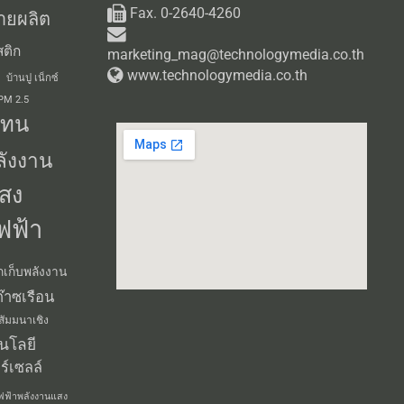
Fax. 0-2640-4260
ายผลิต
ติก
marketing_mag@technologymedia.co.th
www.technologymedia.co.th
บ้านปู เน็กซ์
 PM 2.5
แทน
ลังงาน
สง
ฟฟ้า
กเก็บพลังงาน
๊าซเรือน
สัมมนาเชิง
นโลยี
ร์เซลล์
ฟฟ้าพลังงานแสง