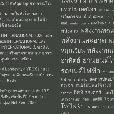
การไฟฟ้าฝ่
25 จึงสำคัญต่ออุตสาหกรรมไทย
แห่งประเทศไทย
ขยะพลาส
้ากลายเป็นหัวใจของการ
นวัตกรรม
น้ำมันดีเซล
บ้านปู
ลังงาน เดินหน้าสู่ระบบไฟฟ้า
ผลิตไฟฟ้า
ปตท.
ผลประกอบการ
ฝุ่น
ได้ และยั่งยืน
พลังงานทด
พลังงาน
AB INTERNATIONAL 2026 ผนึก
พลังงานสะอาด
พ
Tech INTERNATIONAL และ
INTERNATIONAL เปิดเวที AI
พลังงานแ
หมุนเวียน
วัตกรรมวิทยาศาสตร์และสุขภาพ
ยานยนต์ไ
อาทิตย์
่ศูนย์กลางอาเซียน
รถยนต์ไฟฟ้า
นด์ Longevity-HYROX มาแรง
ระบบกั
รักสุขภาพ ดันยอดเรียกรถไปสวน
ลดการปล่อยก
ราช กรุ๊ป
รักษ์โลก
่า 5 เท่า
กระจก
สนธิรัตน์ สนธิจิรวงศ์
กำลังทุกภาคส่วน สานต่อ 13 ปี
อีสท์ วอเตอร์
เทคโ
วิชาการ
่งยืน เพิ่มพื้นที่สีเขียวกว่า
โซลา
เอสซีจี
เศรษฐกิจหมุนเวียน
 มุ่งสู่ Net Zero 2050
โรงไฟฟ้า
โรงไฟฟ้าชุมชน
โรงไ
อาทิตย์