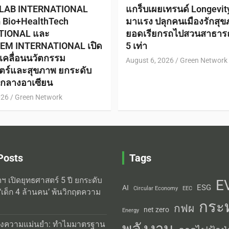
 LAB INTERNATIONAL
แกร็บเผยเทรนด์ Longevi
ก Bio+HealthTech
มาแรง ปลุกคนเมืองรักสุข
TIONAL และ
ยอดเรียกรถไปสวนสาธาร
EM INTERNATIONAL เปิด
5 เท่า
ับเคลื่อนนวัตกรรม
August 6, 2026
Green Network
ตร์และสุขภาพ ยกระดับ
ย์กลางอาเซียน
026
Green Network
Posts
Tags
ิตฯ เปิดยุทธศาสตร์ 5 ปี ยกระดับ
E
ESG
AI
Circular Economy
EEC
‘เด็ก 4 ล้านคน’ พ้นวิกฤตความ
กระ
กฟผ
net zero
Energy
่งความแม่นยำ: ทำไมมาตรฐาน
พลังงาน