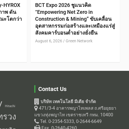
ty-HYROX
BCT Expo 2026 ชูแนวคิด
ภาพ ดัน
“Empowering Net Zero in
ณะโตกว่า
Construction & Mining” ขับเคลื่อน
อุตสาหกรรมก่อสร้างและเหมืองแร่สู่
สังคมคาร์บอนต่ำอย่างยั่งยืน
August 6, 2026
Green Network
Contact Us
บริษัท เทคโนโลยี มีเดีย จำกัด
V
Hitachi
471/3-4 อาคารพญาไทเพลส ถ.ศรีอยุธยา
ทรวง
แขวงทุ่งพญาไท เขตราชเทวี กทม. 10400
Tel. 0-2354-5333, 0-2644-6649
Fax. 0-2640-4260