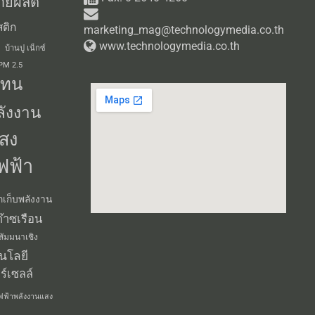
ายผลิต
ติก
marketing_mag@technologymedia.co.th
www.technologymedia.co.th
บ้านปู เน็กซ์
 PM 2.5
แทน
ลังงาน
สง
ฟฟ้า
กเก็บพลังงาน
๊าซเรือน
สัมมนาเชิง
นโลยี
ร์เซลล์
ฟฟ้าพลังงานแสง