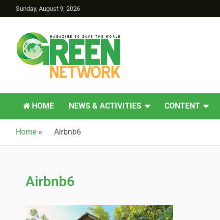
Sunday, August 9, 2026
Green Network
HOME
NEWS & ACTIVITIES
CONTENT
Home
»
Airbnb6
Airbnb6