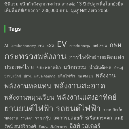
ซีพีแรม ผนึกกำลังทุกภาคส่วน สานต่อ 13 ปี #ปลูกเพื่อโลกยั่งยืน
เพิ่มพื้นที่สีเขียวกว่า 288,000 ตร.ม. มุ่งสู่ Net Zero 2050
Tags
EV
กฟผ
ESG
AI
net zero
Circular Economy
EEC
Hitachi Energy
กระทรวงพลังงาน
การไฟฟ้าฝ่ายผลิตแห่ง
ประเทศไทย
นวัตกรรม
น้ำมันดีเซล
ขยะพลาสติก
บ้านปู
พลังงาน
ผลิตไฟฟ้า
ปตท.
ผลประกอบการ
บ้านปู เน็กซ์
ฝุ่น PM 2.5
พลังงานสะอาด
พลังงานทดแทน
พลังงานแสงอาทิตย์
พลังงานหมุนเวียน
รถยนต์ไฟฟ้า
ยานยนต์ไฟฟ้า
ระบบกักเก็บ
ลดการปล่อยก๊าซเรือนกระจก
สนธิ
พลังงาน
ราช กรุ๊ป
รักษ์โลก
อีสท์ วอเตอร์
รัตน์ สนธิจิรวงศ์
สัมมนาเชิงวิชาการ