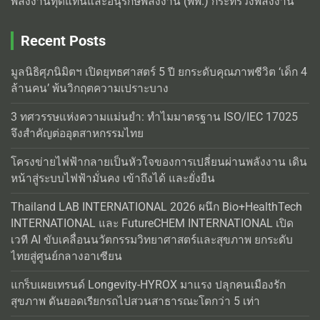
พลังงานทุดแทนและอนุรักษ์พลังงาน (พพ.) กระทรวงพลังงาน
Recent Posts
มูลนิธิศุภนิมิตฯ เปิดยุทธศาสตร์ 5 ปี ยกระดับคุณภาพชีวิต ‘เด็ก 4
ล้านคน’ พ้นวิกฤตความเปราะบาง
3 ทศวรรษแห่งความแม่นยำ: ทำไมมาตรฐาน ISO/IEC 17025
จึงสำคัญต่ออุตสาหกรรมไทย
โครงข่ายไฟฟ้ากลายเป็นหัวใจของการเปลี่ยนผ่านพลังงาน เดิน
หน้าสู่ระบบไฟฟ้ามั่นคง เข้าถึงได้ และยั่งยืน
Thailand LAB INTERNATIONAL 2026 ผนึก Bio+HealthTech
INTERNATIONAL และ FutureCHEM INTERNATIONAL เปิด
เวที AI ขับเคลื่อนนวัตกรรมวิทยาศาสตร์และสุขภาพ ยกระดับ
ไทยสู่ศูนย์กลางอาเซียน
แกร็บเผยเทรนด์ Longevity-HYROX มาแรง ปลุกคนเมืองรัก
สุขภาพ ดันยอดเรียกรถไปสวนสาธารณะโตกว่า 5 เท่า