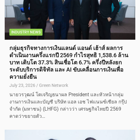
INDUSTRY NEWS
กลุ่มธุรกิจทางการเงินแลนด์ แอนด์ เฮ้าส์ ผลการ
ดำเนินงานครึ่งแรกปี 2569 กำไรสุทธิ 1,538.6 ล้าน
บาท เติบโต 37.3% สินเชื่อโต 6.7% ครึ่งปีหลังยก
ระดับบริการดิจิทัล และ AI ขับเคลื่อนการเงินเพื่อ
ความยั่งยืน
July 23, 2026
Green Network
นายวรวุฒน์ โตเจริญธนาผล President และหัวหน้ากลุ่ม
งานการเงินและบัญชี บริษัท แอล เอช ไฟแนนซ์เชียล กรุ๊ป
จำกัด (มหาชน) (LHFG) กล่าวว่า เศรษฐกิจไทยปี 2569
คาดว่าขยายตัว…