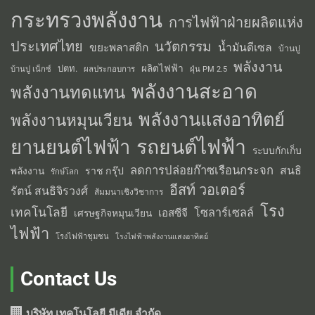
กระทรวงพลังงาน
การไฟฟ้าฝ่ายผลิตแห่ง
ประเทศไทย
นวัตกรรม
น้ำมันดีเซล
ขยะพลาสติก
บ้านปู
พลังงาน
ผลิตไฟฟ้า
ปตท.
ผลประกอบการ
บ้านปู เน็กซ์
ฝุ่น PM 2.5
พลังงานสะอาด
พลังงานทดแทน
พลังงานแสงอาทิตย์
พลังงานหมุนเวียน
รถยนต์ไฟฟ้า
ยานยนต์ไฟฟ้า
ระบบกักเก็บ
ลดการปล่อยก๊าซเรือนกระจก
สนธิ
พลังงาน
ราช กรุ๊ป
รักษ์โลก
อีสท์ วอเตอร์
รัตน์ สนธิจิรวงศ์
สัมมนาเชิงวิชาการ
โรง
เทคโนโลยี
โซลาร์เซลล์
เอสซีจี
เศรษฐกิจหมุนเวียน
ไฟฟ้า
โรงไฟฟ้าชุมชน
โรงไฟฟ้าพลังงานแสงอาทิตย์
Contact Us
บริษัท เทคโนโลยี มีเดีย จำกัด