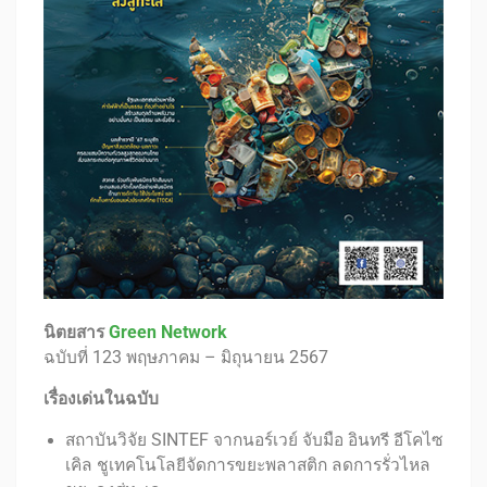
นิตยสาร
Green Network
ฉบับที่ 123 พฤษภาคม – มิถุนายน 2567
เรื่องเด่นในฉบับ
สถาบันวิจัย SINTEF จากนอร์เวย์ จับมือ อินทรี อีโคไซ
เคิล ชูเทคโนโลยีจัดการขยะพลาสติก ลดการรั่วไหล