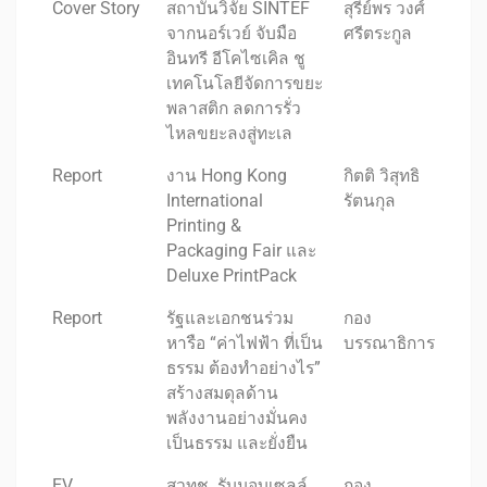
Cover Story
สถาบันวิจัย SINTEF
สุรีย์พร วงศ์
จากนอร์เวย์ จับมือ
ศรีตระกูล
อินทรี อีโคไซเคิล ชู
เทคโนโลยีจัดการขยะ
พลาสติก ลดการรั่ว
ไหลขยะลงสู่ทะเล
Report
งาน Hong Kong
กิตติ วิสุทธิ
International
รัตนกุล
Printing &
Packaging Fair และ
Deluxe PrintPack
Report
รัฐและเอกชนร่วม
กอง
หารือ “ค่าไฟฟ้า ที่เป็น
บรรณาธิการ
ธรรม ต้องทำอย่างไร”
สร้างสมดุลด้าน
พลังงานอย่างมั่นคง
เป็นธรรม และยั่งยืน
EV
สวทช. รับมอบเซลล์
กอง