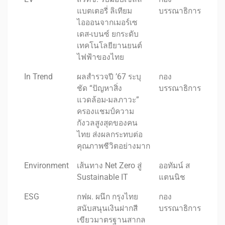
แบตเตอรี่ ลิเทียม
บรรณาธิการ
ไอออนจากเมอร์เซ
เดส-เบนซ์ ยกระดับ
เทคโนโลยียานยนต์
ไฟฟ้าของไทย
In Trend
ผลสำรวจปี ’67 ระบุ
กอง
ชัด “ปัญหาสิ่ง
บรรณาธิการ
แวดล้อม-มลภาวะ”
ครองแชมป์ความ
กังวลสูงสุดของคน
ไทย ส่งผลกระทบต่อ
คุณภาพชีวิตอย่างมาก
Environment
เส้นทาง Net Zero สู่
ออทัมน์ ส
Sustainable IT
แตนนิช
ESG
กฟผ. ผนึก กรุงไทย
กอง
สนับสนุนเงินฝากสี
บรรณาธิการ
เขียวมาตรฐานสากล