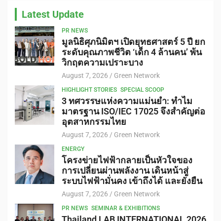
Latest Update
PR NEWS
มูลนิธิศุภนิมิตฯ เปิดยุทธศาสตร์ 5 ปี ยก
ระดับคุณภาพชีวิต ‘เด็ก 4 ล้านคน’ พ้น
วิกฤตความเปราะบาง
August 7, 2026
Green Network
HIGHLIGHT STORIES
SPECIAL SCOOP
3 ทศวรรษแห่งความแม่นยำ: ทำไม
มาตรฐาน ISO/IEC 17025 จึงสำคัญต่อ
อุตสาหกรรมไทย
August 7, 2026
Green Network
ENERGY
โครงข่ายไฟฟ้ากลายเป็นหัวใจของ
การเปลี่ยนผ่านพลังงาน เดินหน้าสู่
ระบบไฟฟ้ามั่นคง เข้าถึงได้ และยั่งยืน
August 7, 2026
Green Network
PR NEWS
SEMINAR & EXHIBITIONS
Thailand LAB INTERNATIONAL 2026