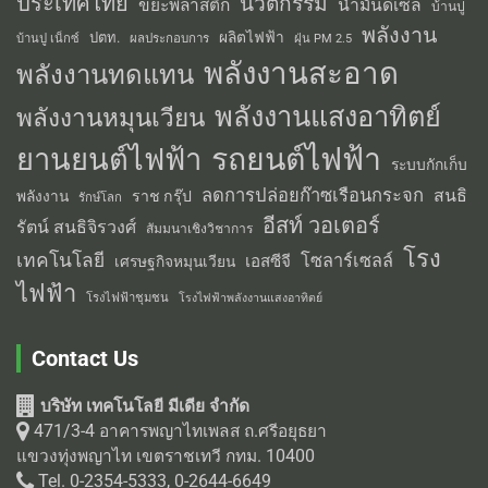
ประเทศไทย
นวัตกรรม
น้ำมันดีเซล
ขยะพลาสติก
บ้านปู
พลังงาน
ผลิตไฟฟ้า
ปตท.
ผลประกอบการ
บ้านปู เน็กซ์
ฝุ่น PM 2.5
พลังงานสะอาด
พลังงานทดแทน
พลังงานแสงอาทิตย์
พลังงานหมุนเวียน
รถยนต์ไฟฟ้า
ยานยนต์ไฟฟ้า
ระบบกักเก็บ
ลดการปล่อยก๊าซเรือนกระจก
สนธิ
พลังงาน
ราช กรุ๊ป
รักษ์โลก
อีสท์ วอเตอร์
รัตน์ สนธิจิรวงศ์
สัมมนาเชิงวิชาการ
โรง
เทคโนโลยี
โซลาร์เซลล์
เอสซีจี
เศรษฐกิจหมุนเวียน
ไฟฟ้า
โรงไฟฟ้าชุมชน
โรงไฟฟ้าพลังงานแสงอาทิตย์
Contact Us
บริษัท เทคโนโลยี มีเดีย จำกัด
471/3-4 อาคารพญาไทเพลส ถ.ศรีอยุธยา
แขวงทุ่งพญาไท เขตราชเทวี กทม. 10400
Tel. 0-2354-5333, 0-2644-6649