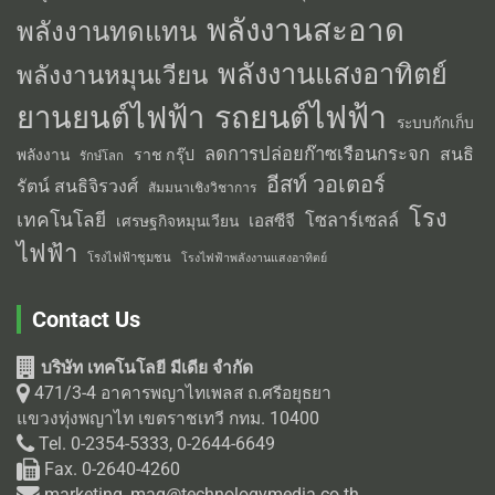
พลังงานสะอาด
พลังงานทดแทน
พลังงานแสงอาทิตย์
พลังงานหมุนเวียน
รถยนต์ไฟฟ้า
ยานยนต์ไฟฟ้า
ระบบกักเก็บ
ลดการปล่อยก๊าซเรือนกระจก
สนธิ
พลังงาน
ราช กรุ๊ป
รักษ์โลก
อีสท์ วอเตอร์
รัตน์ สนธิจิรวงศ์
สัมมนาเชิงวิชาการ
โรง
เทคโนโลยี
โซลาร์เซลล์
เอสซีจี
เศรษฐกิจหมุนเวียน
ไฟฟ้า
โรงไฟฟ้าชุมชน
โรงไฟฟ้าพลังงานแสงอาทิตย์
Contact Us
บริษัท เทคโนโลยี มีเดีย จำกัด
471/3-4 อาคารพญาไทเพลส ถ.ศรีอยุธยา
แขวงทุ่งพญาไท เขตราชเทวี กทม. 10400
Tel. 0-2354-5333, 0-2644-6649
Fax. 0-2640-4260