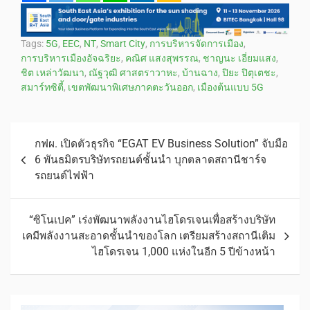
Tags:
5G
,
EEC
,
NT
,
Smart City
,
การบริหารจัดการเมือง
,
การบริหารเมืองอัจฉริยะ
,
คณิศ แสงสุพรรณ
,
ชาญนะ เอี่ยมแสง
,
ชิต เหล่าวัฒนา
,
ณัฐวุฒิ ศาสตราวาหะ
,
บ้านฉาง
,
ปิยะ ปิตุเตชะ
,
สมาร์ทซิตี้
,
เขตพัฒนาพิเศษภาคตะวันออก
,
เมืองต้นแบบ 5G
กฟผ. เปิดตัวธุรกิจ “EGAT EV Business Solution” จับมือ
6 พันธมิตรบริษัทรถยนต์ชั้นนำ บุกตลาดสถานีชาร์จ
รถยนต์ไฟฟ้า
“ซิโนเปค” เร่งพัฒนาพลังงานไฮโดรเจนเพื่อสร้างบริษัท
เคมีพลังงานสะอาดชั้นนำของโลก เตรียมสร้างสถานีเติม
ไฮโดรเจน 1,000 แห่งในอีก 5 ปีข้างหน้า