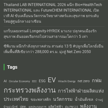
Thailand LAB INTERNATIONAL 2026 ผนึก Bio+HealthTech
INTERNATIONAL และ FutureCHEM INTERNATIONAL เปิด
เวที AI ขับเคลื่อนนวัตกรรมวิทยาศาสตร์และสุขภาพ ยกระดับ
ไทยสู่ศูนย์กลางอาเซียน
แกร็บเผยเทรนด์ Longevity-HYROX มาแรง ปลุกคนเมืองรัก
สุขภาพ ดันยอดเรียกรถไปสวนสาธารณะโตกว่า 5 เท่า
ซีพีแรม ผนึกกำลังทุกภาคส่วน สานต่อ 13 ปี #ปลูกเพื่อโลกยั่งยืน
เพิ่มพื้นที่สีเขียวกว่า 288,000 ตร.ม. มุ่งสู่ Net Zero 2050
Tags
EV
กฟผ
ESG
AI
net zero
Circular Economy
EEC
Hitachi Energy
กระทรวงพลังงาน
การไฟฟ้าฝ่ายผลิตแห่ง
ประเทศไทย
นวัตกรรม
น้ำมันดีเซล
ขยะพลาสติก
บ้านปู
พลังงาน
ผลิตไฟฟ้า
ปตท.
ผลประกอบการ
บ้านปู เน็กซ์
ฝุ่น PM 2.5