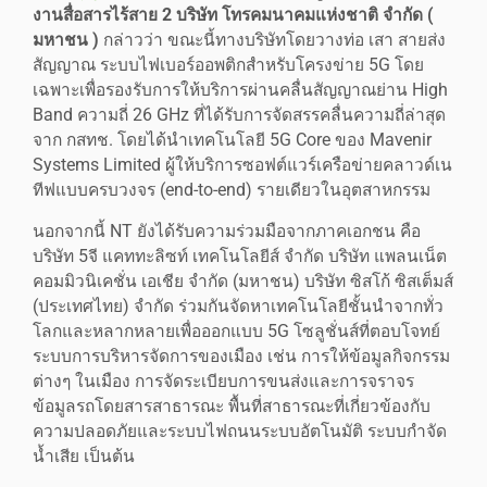
งานสื่อสารไร้สาย 2 บริษัท โทรคมนาคมแห่งชาติ จำกัด (
มหาชน )
กล่าวว่า ขณะนี้ทางบริษัทโดยวางท่อ เสา สายส่ง
สัญญาณ ระบบไฟเบอร์ออพติกสำหรับโครงข่าย 5G โดย
เฉพาะเพื่อรองรับการให้บริการผ่านคลื่นสัญญาณย่าน High
Band ความถี่ 26 GHz ที่ได้รับการจัดสรรคลื่นความถี่ล่าสุด
จาก กสทช. โดยได้นำเทคโนโลยี 5G Core ของ Mavenir
Systems Limited ผู้ให้บริการซอฟต์แวร์เครือข่ายคลาวด์เน
ทีฟแบบครบวงจร (end-to-end) รายเดียวในอุตสาหกรรม
นอกจากนี้ NT ยังได้รับความร่วมมือจากภาคเอกชน คือ
บริษัท 5จี แคททะลิซท์ เทคโนโลยีส์ จำกัด บริษัท แพลนเน็ต
คอมมิวนิเคชั่น เอเชีย จำกัด (มหาชน) บริษัท ซิสโก้ ซิสเต็มส์
(ประเทศไทย) จํากัด ร่วมกันจัดหาเทคโนโลยีชั้นนำจากทั่ว
โลกและหลากหลายเพื่อออกแบบ 5G โซลูชั่นส์ที่ตอบโจทย์
ระบบการบริหารจัดการของเมือง เช่น การให้ข้อมูลกิจกรรม
ต่างๆ ในเมือง การจัดระเบียบการขนส่งและการจราจร
ข้อมูลรถโดยสารสาธารณะ พื้นที่สาธารณะที่เกี่ยวข้องกับ
ความปลอดภัยและระบบไฟถนนระบบอัตโนมัติ ระบบกำจัด
น้ำเสีย เป็นต้น