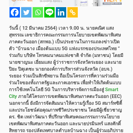
วันนี้ ( 12 มีนาคม 2564) เวลา 9.00 น. นายคณิศ แสง
สุพรรณ เลขาธิการคณะกรรมการนโยบายเขตพัฒนาพิเศษ
ภาคตะวันออก (สกพอ.) เป็นประธานในการแถลงข่าวเปิด
ตัว “บ้านฉาง เมืองต้นแบบ 5G แห่งแรกของประเทศไทย ”
ร่วมกับ บริษัท โทรคมนาคมแห่งชาติ จำกัด (มหาชน) โดยมี
นายชาญนะ เอี่ยมแสง ผู้ว่าราชการจังหวัดระยอง และนาย
ปิยะ ปิตุเตชะ นายกองค์การบริหารส่วนจังหวัด (อบจ.)
ระยอง ร่วมเป็นสักขีพยาน ถือเป็นโครงการที่ความร่วมมือ
ร่วมใจของทั้งภาครัฐและภาคเอกชน เพื่อทำให้เกิดต้นแบบ
การใช้เทคโนโลยี 5G ในการบริหารจัดการเมืองสู่
Smart
City
ภายใต้โครงการเขตพัฒนาพิเศษภาคตะวันออก (EEC)
นอกจากนี้ ยังมีการจัดสัมมนาให้ความรู้เรื่อง 5G สมาร์ทซิตี้
และประโยชน์ต่อคุณภาพชีวิตประชาชน โดยมีผู้เชี่ยวชาญ
ดร. ชิต เหล่าวัฒนา ที่ปรึกษาพิเศษคณะกรรมการนโยบาย
เขตพัฒนาพิเศษภาคตะวันออก และนายปรมินทร์ แสงศักดิ์
สิทธารถ รองปลัดเทศบาลตำบลบ้านฉาง เป็นผู้ร่วมอภิปราย