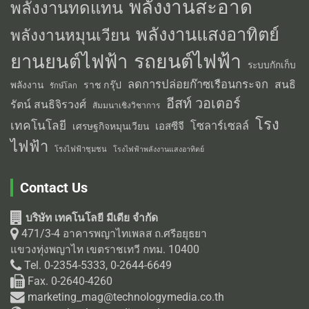
พลังงานสะอาด
พลังงานทดแทน
พลังงานแสงอาทิตย์
พลังงานหมุนเวียน
รถยนต์ไฟฟ้า
ยานยนต์ไฟฟ้า
ระบบกักเก็บ
ลดการปล่อยก๊าซเรือนกระจก
สนธิ
พลังงาน
ราช กรุ๊ป
รักษ์โลก
อีสท์ วอเตอร์
รัตน์ สนธิจิรวงศ์
สัมมนาเชิงวิชาการ
โรง
เทคโนโลยี
โซลาร์เซลล์
เอสซีจี
เศรษฐกิจหมุนเวียน
ไฟฟ้า
โรงไฟฟ้าชุมชน
โรงไฟฟ้าพลังงานแสงอาทิตย์
Contact Us
บริษัท เทคโนโลยี มีเดีย จำกัด
471/3-4 อาคารพญาไทเพลส ถ.ศรีอยุธยา
แขวงทุ่งพญาไท เขตราชเทวี กทม. 10400
Tel. 0-2354-5333, 0-2644-6649
Fax. 0-2640-4260
marketing_mag@technologymedia.co.th