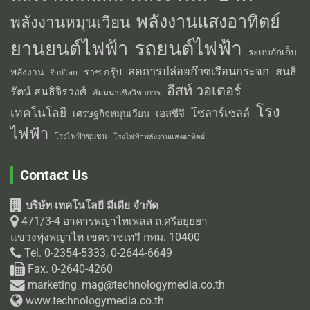
พลังงานแสงอาทิตย์
พลังงานหมุนเวียน
รถยนต์ไฟฟ้า
ยานยนต์ไฟฟ้า
ระบบกักเก็บ
ลดการปล่อยก๊าซเรือนกระจก
สนธิ
พลังงาน
ราช กรุ๊ป
รักษ์โลก
อีสท์ วอเตอร์
รัตน์ สนธิจิรวงศ์
สัมมนาเชิงวิชาการ
โรง
เทคโนโลยี
โซลาร์เซลล์
เอสซีจี
เศรษฐกิจหมุนเวียน
ไฟฟ้า
โรงไฟฟ้าชุมชน
โรงไฟฟ้าพลังงานแสงอาทิตย์
Contact Us
บริษัท เทคโนโลยี มีเดีย จำกัด
471/3-4 อาคารพญาไทเพลส ถ.ศรีอยุธยา
แขวงทุ่งพญาไท เขตราชเทวี กทม. 10400
Tel. 0-2354-5333, 0-2644-6649
Fax. 0-2640-4260
marketing_mag@technologymedia.co.th
www.technologymedia.co.th