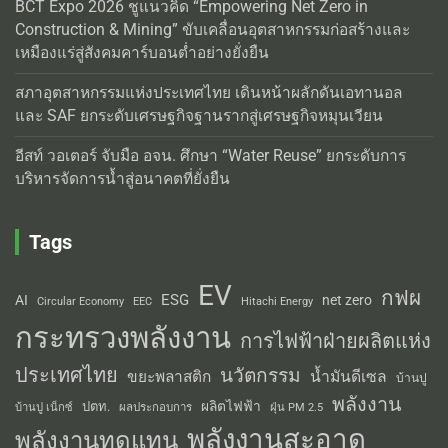
BCT Expo 2026 ชูแนวคิด “Empowering Net Zero in
Construction & Mining” ขับเคลื่อนอุตสาหกรรมก่อสร้างและ
เหมืองแร่สู่สังคมคาร์บอนต่ำอย่างยั่งยืน
สภาอุตสาหกรรมแห่งประเทศไทย เดินหน้าผลักดันเอทานอล
และ SAF ยกระดับเศรษฐกิจฐานรากสู่เศรษฐกิจหมุนเวียน
อีสท์ วอเตอร์ จับมือ อจน. ศึกษา “Water Reuse” ยกระดับการ
บริหารจัดการน้ำสู่อนาคตที่ยั่งยืน
Tags
EV
กฟผ
ESG
AI
net zero
Circular Economy
EEC
Hitachi Energy
กระทรวงพลังงาน
การไฟฟ้าฝ่ายผลิตแห่ง
ประเทศไทย
นวัตกรรม
น้ำมันดีเซล
ขยะพลาสติก
บ้านปู
พลังงาน
ผลิตไฟฟ้า
ปตท.
ผลประกอบการ
บ้านปู เน็กซ์
ฝุ่น PM 2.5
พลังงานสะอาด
พลังงานทดแทน