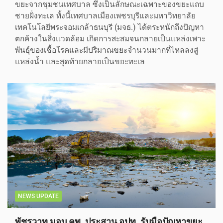
ขยะจากชุมชนเทศบาล ซึ่งเป็นลักษณะเฉพาะของขยะแถบ
ชายฝั่งทะเล ทั้งนี้เทศบาลเมืองเพชรบุรีและมหาวิทยาลัย
เทคโนโลยีพระจอมเกล้าธนบุรี (มจธ.) ได้ตระหนักถึงปัญหา
ตกค้างในสิ่งแวดล้อม เกิดการสะสมจนกลายเป็นแหล่งเพาะ
พันธุ์ของเชื้อโรคและมีปริมาณขยะจำนวนมากที่ไหลลงสู่
แหล่งน้ำ และสุดท้ายกลายเป็นขยะทะเล
NEWS UPDATE
พัชรวาท มอบ คพ. ประสาน อปท. รับมือปัญหาขยะ