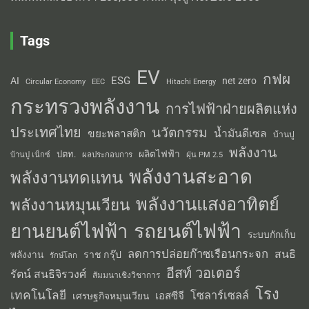
Tags
EV
กฟผ
ESG
AI
net zero
Circular Economy
EEC
Hitachi Energy
กระทรวงพลังงาน
การไฟฟ้าฝ่ายผลิตแห่ง
ประเทศไทย
นวัตกรรม
น้ำมันดีเซล
ขยะพลาสติก
บ้านปู
พลังงาน
ผลิตไฟฟ้า
ปตท.
ผลประกอบการ
บ้านปู เน็กซ์
ฝุ่น PM 2.5
พลังงานสะอาด
พลังงานทดแทน
พลังงานแสงอาทิตย์
พลังงานหมุนเวียน
รถยนต์ไฟฟ้า
ยานยนต์ไฟฟ้า
ระบบกักเก็บ
ลดการปล่อยก๊าซเรือนกระจก
สนธิ
พลังงาน
ราช กรุ๊ป
รักษ์โลก
อีสท์ วอเตอร์
รัตน์ สนธิจิรวงศ์
สัมมนาเชิงวิชาการ
โรง
เทคโนโลยี
โซลาร์เซลล์
เอสซีจี
เศรษฐกิจหมุนเวียน