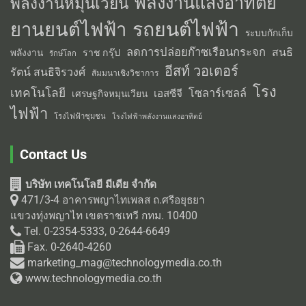
พลังงานแสงอาทิตย์
พลังงานหมุนเวียน
รถยนต์ไฟฟ้า
ยานยนต์ไฟฟ้า
ระบบกักเก็บ
ลดการปล่อยก๊าซเรือนกระจก
สนธิ
พลังงาน
ราช กรุ๊ป
รักษ์โลก
อีสท์ วอเตอร์
รัตน์ สนธิจิรวงศ์
สัมมนาเชิงวิชาการ
โรง
เทคโนโลยี
โซลาร์เซลล์
เอสซีจี
เศรษฐกิจหมุนเวียน
ไฟฟ้า
โรงไฟฟ้าชุมชน
โรงไฟฟ้าพลังงานแสงอาทิตย์
Contact Us
บริษัท เทคโนโลยี มีเดีย จำกัด
471/3-4 อาคารพญาไทเพลส ถ.ศรีอยุธยา
แขวงทุ่งพญาไท เขตราชเทวี กทม. 10400
Tel. 0-2354-5333, 0-2644-6649
Fax. 0-2640-4260
marketing_mag@technologymedia.co.th
www.technologymedia.co.th