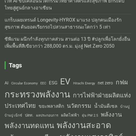
เวที AI ขับเคลื่อนนวัตกรรมวิทยาศาสตร์และสุขภาพ ยกระดับ
ไทยสู่ศูนย์กลางอาเซียน
แกร็บเผยเทรนด์ Longevity-HYROX มาแรง ปลุกคนเมืองรัก
สุขภาพ ดันยอดเรียกรถไปสวนสาธารณะโตกว่า 5 เท่า
ซีพีแรม ผนึกกำลังทุกภาคส่วน สานต่อ 13 ปี #ปลูกเพื่อโลกยั่งยืน
เพิ่มพื้นที่สีเขียวกว่า 288,000 ตร.ม. มุ่งสู่ Net Zero 2050
Tags
EV
กฟผ
ESG
AI
net zero
Circular Economy
EEC
Hitachi Energy
กระทรวงพลังงาน
การไฟฟ้าฝ่ายผลิตแห่ง
ประเทศไทย
นวัตกรรม
น้ำมันดีเซล
ขยะพลาสติก
บ้านปู
พลังงาน
ผลิตไฟฟ้า
ปตท.
ผลประกอบการ
บ้านปู เน็กซ์
ฝุ่น PM 2.5
พลังงานสะอาด
พลังงานทดแทน