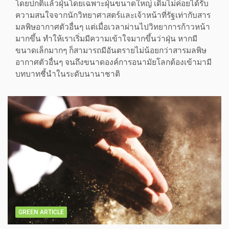
โดยปกติแล้วฝุ่นโดยเฉพาะฝุ่นขนาดใหญ่ เดิมไม่ค่อยได้รับ
ความสนใจจากนักวิทยาศาสตร์และเจ้าหน้าที่รัฐเท่ากับสาร
มลพิษอากาศตัวอื่นๆ แต่เมื่อเวลาผ่านไปวิทยาการก้าวหน้า
มากขึ้น ทำให้เราเริ่มมีความเข้าใจมากขึ้นว่าฝุ่น หากมี
ขนาดเล็กมากๆ ก็สามารถมีอันตรายไม่น้อยกว่าสารมลพิษ
อากาศตัวอื่นๆ จนถึงขนาดองค์การอนามัยโลกต้องเข้ามามี
บทบาทชี้นำในระดับนานาชาติ
GREEN ARTICLE