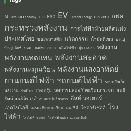
EV
กฟผ
ESG
AI
net zero
Circular Economy
EEC
Hitachi Energy
กระทรวงพลังงาน
การไฟฟ้าฝ่ายผลิตแห่ง
ประเทศไทย
นวัตกรรม
น้ำมันดีเซล
ขยะพลาสติก
บ้านปู
พลังงาน
ผลิตไฟฟ้า
ปตท.
ผลประกอบการ
บ้านปู เน็กซ์
ฝุ่น PM 2.5
พลังงานสะอาด
พลังงานทดแทน
พลังงานแสงอาทิตย์
พลังงานหมุนเวียน
รถยนต์ไฟฟ้า
ยานยนต์ไฟฟ้า
ระบบกักเก็บ
ลดการปล่อยก๊าซเรือนกระจก
สนธิ
พลังงาน
ราช กรุ๊ป
รักษ์โลก
อีสท์ วอเตอร์
รัตน์ สนธิจิรวงศ์
สัมมนาเชิงวิชาการ
โรง
เทคโนโลยี
โซลาร์เซลล์
เอสซีจี
เศรษฐกิจหมุนเวียน
ไฟฟ้า
โรงไฟฟ้าชุมชน
โรงไฟฟ้าพลังงานแสงอาทิตย์