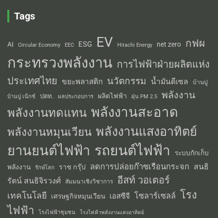
Tags
EV
กฟผ
ESG
AI
net zero
Circular Economy
EEC
Hitachi Energy
กระทรวงพลังงาน
การไฟฟ้าฝ่ายผลิตแห่ง
ประเทศไทย
นวัตกรรม
น้ำมันดีเซล
ขยะพลาสติก
บ้านปู
พลังงาน
ผลิตไฟฟ้า
ปตท.
ผลประกอบการ
บ้านปู เน็กซ์
ฝุ่น PM 2.5
พลังงานสะอาด
พลังงานทดแทน
พลังงานแสงอาทิตย์
พลังงานหมุนเวียน
รถยนต์ไฟฟ้า
ยานยนต์ไฟฟ้า
ระบบกักเก็บ
ลดการปล่อยก๊าซเรือนกระจก
สนธิ
พลังงาน
ราช กรุ๊ป
รักษ์โลก
อีสท์ วอเตอร์
รัตน์ สนธิจิรวงศ์
สัมมนาเชิงวิชาการ
โรง
เทคโนโลยี
โซลาร์เซลล์
เอสซีจี
เศรษฐกิจหมุนเวียน
ไฟฟ้า
โรงไฟฟ้าชุมชน
โรงไฟฟ้าพลังงานแสงอาทิตย์