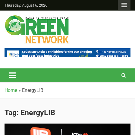
Thursday, August 6, 2026
Green Network
Home
»
EnergyLIB
Tag:
EnergyLIB