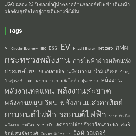
UGO ฉลอง 23 ปี ตอกย้ำผู้นำตลาดด้านรถกอล์ฟไฟฟ้า เดินหน้า
ผลักดันธุรกิจไทยสู่การเดินทางที่ยั่งยืน
Tags
EV
กฟผ
ESG
AI
net zero
Circular Economy
EEC
Hitachi Energy
กระทรวงพลังงาน
การไฟฟ้าฝ่ายผลิตแห่ง
ประเทศไทย
นวัตกรรม
น้ำมันดีเซล
ขยะพลาสติก
บ้านปู
พลังงาน
ผลิตไฟฟ้า
ปตท.
ผลประกอบการ
บ้านปู เน็กซ์
ฝุ่น PM 2.5
พลังงานสะอาด
พลังงานทดแทน
พลังงานแสงอาทิตย์
พลังงานหมุนเวียน
รถยนต์ไฟฟ้า
ยานยนต์ไฟฟ้า
ระบบกักเก็บ
ลดการปล่อยก๊าซเรือนกระจก
สนธิ
พลังงาน
ราช กรุ๊ป
รักษ์โลก
อีสท์ วอเตอร์
รัตน์ สนธิจิรวงศ์
สัมมนาเชิงวิชาการ