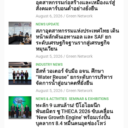
อุตสาหกรรมก่อสร้างและเหมืองแร่สู่
สังคมคาร์บอนต่ำอย่างยั่งยืน
August 6, 2026
Green Network
NEWS UPDATE
สภาอุตสาหกรรมแห่งประเทศไทย เดิน
หน้าผลักดันเอทานอล และ SAF ยก
ระดับเศรษฐกิจฐานรากสู่เศรษฐกิจ
หมุนเวียน
August 5, 2026
Green Network
INDUSTRY NEWS
อีสท์ วอเตอร์ จับมือ อจน. ศึกษา
“Water Reuse” ยกระดับการบริหาร
จัดการน้ำสู่อนาคตที่ยั่งยืน
August 5, 2026
Green Network
NEWS & ACTIVITIES
SEMINAR & EXHIBITIONS
ทะลัก 9 แสนล้าน! บีโอไอผนึก
พันธมิตร ชู THECA 2026 ขับเคลื่อน
‘New Growth Engine’ พร้อมเร่งปั้น
บุคลากร 8.4 หมื่นคนอุดช่องโหว่