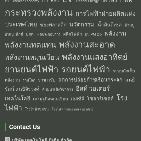
ESG
AI
net zero
Circular Economy
EEC
Hitachi Energy
กระทรวงพลังงาน
การไฟฟ้าฝ่ายผลิตแห่ง
ประเทศไทย
นวัตกรรม
น้ำมันดีเซล
ขยะพลาสติก
บ้านปู
พลังงาน
ผลิตไฟฟ้า
ปตท.
ผลประกอบการ
บ้านปู เน็กซ์
ฝุ่น PM 2.5
พลังงานสะอาด
พลังงานทดแทน
พลังงานแสงอาทิตย์
พลังงานหมุนเวียน
รถยนต์ไฟฟ้า
ยานยนต์ไฟฟ้า
ระบบกักเก็บ
ลดการปล่อยก๊าซเรือนกระจก
สนธิ
พลังงาน
ราช กรุ๊ป
รักษ์โลก
อีสท์ วอเตอร์
รัตน์ สนธิจิรวงศ์
สัมมนาเชิงวิชาการ
โรง
เทคโนโลยี
โซลาร์เซลล์
เอสซีจี
เศรษฐกิจหมุนเวียน
ไฟฟ้า
โรงไฟฟ้าชุมชน
โรงไฟฟ้าพลังงานแสงอาทิตย์
Contact Us
บริษัท เทคโนโลยี มีเดีย จำกัด