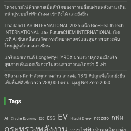
โครงข่ายไฟฟ้ากลายเป็นหัวใจของการเปลี่ยนผ่านพลังงาน เดิน
หน้าสู่ระบบไฟฟ้ามั่นคง เข้าถึงได้ และยั่งยืน
Thailand LAB INTERNATIONAL 2026 ผนึก Bio+HealthTech
INTERNATIONAL และ FutureCHEM INTERNATIONAL เปิด
เวที AI ขับเคลื่อนนวัตกรรมวิทยาศาสตร์และสุขภาพ ยกระดับ
ไทยสู่ศูนย์กลางอาเซียน
แกร็บเผยเทรนด์ Longevity-HYROX มาแรง ปลุกคนเมืองรัก
สุขภาพ ดันยอดเรียกรถไปสวนสาธารณะโตกว่า 5 เท่า
ซีพีแรม ผนึกกำลังทุกภาคส่วน สานต่อ 13 ปี #ปลูกเพื่อโลกยั่งยืน
เพิ่มพื้นที่สีเขียวกว่า 288,000 ตร.ม. มุ่งสู่ Net Zero 2050
Tags
EV
กฟผ
ESG
AI
net zero
Circular Economy
EEC
Hitachi Energy
กระทรวงพลังงาน
การไฟฟ้าฝ่ายผลิตแห่ง