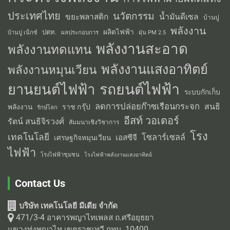
ประเทศไทย
นวัตกรรม
น้ำมันดีเซล
ขยะพลาสติก
บ้านปู
พลังงาน
ผลิตไฟฟ้า
ปตท.
ผลประกอบการ
บ้านปู เน็กซ์
ฝุ่น PM 2.5
พลังงานสะอาด
พลังงานทดแทน
พลังงานแสงอาทิตย์
พลังงานหมุนเวียน
รถยนต์ไฟฟ้า
ยานยนต์ไฟฟ้า
ระบบกักเก็บ
ลดการปล่อยก๊าซเรือนกระจก
สนธิ
พลังงาน
ราช กรุ๊ป
รักษ์โลก
อีสท์ วอเตอร์
รัตน์ สนธิจิรวงศ์
สัมมนาเชิงวิชาการ
โรง
เทคโนโลยี
โซลาร์เซลล์
เอสซีจี
เศรษฐกิจหมุนเวียน
ไฟฟ้า
โรงไฟฟ้าชุมชน
โรงไฟฟ้าพลังงานแสงอาทิตย์
Contact Us
บริษัท เทคโนโลยี มีเดีย จำกัด
471/3-4 อาคารพญาไทเพลส ถ.ศรีอยุธยา
แขวงทุ่งพญาไท เขตราชเทวี กทม. 10400