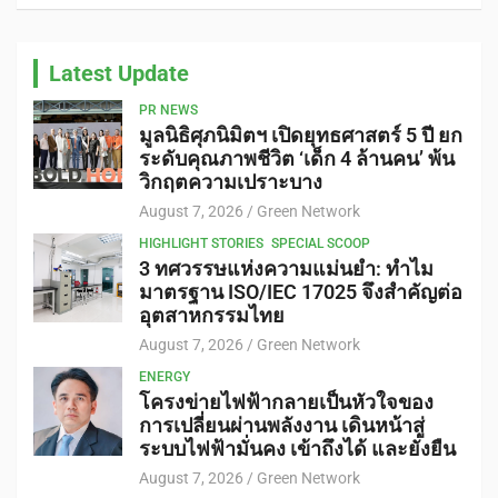
Latest Update
PR NEWS
มูลนิธิศุภนิมิตฯ เปิดยุทธศาสตร์ 5 ปี ยก
ระดับคุณภาพชีวิต ‘เด็ก 4 ล้านคน’ พ้น
วิกฤตความเปราะบาง
August 7, 2026
Green Network
HIGHLIGHT STORIES
SPECIAL SCOOP
3 ทศวรรษแห่งความแม่นยำ: ทำไม
มาตรฐาน ISO/IEC 17025 จึงสำคัญต่อ
อุตสาหกรรมไทย
August 7, 2026
Green Network
ENERGY
โครงข่ายไฟฟ้ากลายเป็นหัวใจของ
การเปลี่ยนผ่านพลังงาน เดินหน้าสู่
ระบบไฟฟ้ามั่นคง เข้าถึงได้ และยั่งยืน
August 7, 2026
Green Network