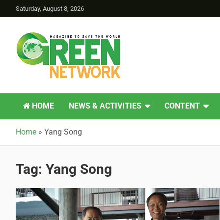
Saturday, August 8, 2026
Green Network
HOME
NEWS & ACTIVITIES
CONTENT
Home
»
Yang Song
Tag:
Yang Song