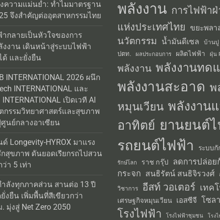
่งความแม่นยำ: ทำไมมาตรฐาน
พลังงาน
การไฟฟ้าฝ่
25 จึงสำคัญต่ออุตสาหกรรมไทย
แห่งประเทศไทย
ขยะพลาส
้ากลายเป็นหัวใจของการ
นวัตกรรม
น้ำมันดีเซล
บ้านปู
ลังงาน เดินหน้าสู่ระบบไฟฟ้า
ผลิตไฟฟ้า
ปตท.
ผลประกอบการ
ฝุ่น
ได้ และยั่งยืน
พลังงานทด
พลังงาน
AB INTERNATIONAL 2026 ผนึก
พลังงานสะอาด
พ
Tech INTERNATIONAL และ
INTERNATIONAL เปิดเวที AI
พลังงานแ
หมุนเวียน
วัตกรรมวิทยาศาสตร์และสุขภาพ
ยานยนต์ไ
อาทิตย์
่ศูนย์กลางอาเซียน
รถยนต์ไฟฟ้า
นด์ Longevity-HYROX มาแรง
ระบบกั
รักสุขภาพ ดันยอดเรียกรถไปสวน
ลดการปล่อยก
ราช กรุ๊ป
รักษ์โลก
่า 5 เท่า
กระจก
สนธิรัตน์ สนธิจิรวงศ์
กำลังทุกภาคส่วน สานต่อ 13 ปี
อีสท์ วอเตอร์
เทคโ
วิชาการ
่งยืน เพิ่มพื้นที่สีเขียวกว่า
โซลา
เอสซีจี
เศรษฐกิจหมุนเวียน
 มุ่งสู่ Net Zero 2050
โรงไฟฟ้า
โรงไฟฟ้าชุมชน
โรงไ