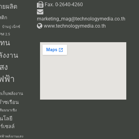
Fax. 0-2640-4260
ายผลิต
ติก
marketing_mag@technologymedia.co.th
www.technologymedia.co.th
บ้านปู เน็กซ์
 PM 2.5
แทน
ลังงาน
สง
ฟฟ้า
กเก็บพลังงาน
๊าซเรือน
สัมมนาเชิง
นโลยี
ร์เซลล์
ฟฟ้าพลังงานแสง