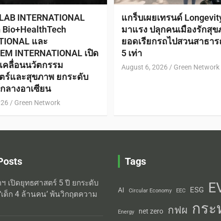
 LAB INTERNATIONAL
แกร็บเผยเทรนด์ Longevi
ก Bio+HealthTech
มาแรง ปลุกคนเมืองรักสุข
TIONAL และ
ยอดเรียกรถไปสวนสาธาร
EM INTERNATIONAL เปิด
5 เท่า
ับเคลื่อนนวัตกรรม
August 6, 2026
Green Network
ตร์และสุขภาพ ยกระดับ
ย์กลางอาเซียน
026
Green Network
Posts
Tags
ิตฯ เปิดยุทธศาสตร์ 5 ปี ยกระดับ
E
ESG
AI
Circular Economy
EEC
‘เด็ก 4 ล้านคน’ พ้นวิกฤตความ
กระ
กฟผ
net zero
Energy