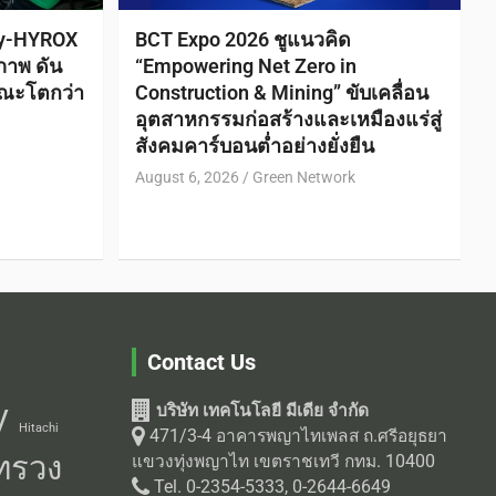
ty-HYROX
BCT Expo 2026 ชูแนวคิด
ภาพ ดัน
“Empowering Net Zero in
ณะโตกว่า
Construction & Mining” ขับเคลื่อน
อุตสาหกรรมก่อสร้างและเหมืองแร่สู่
สังคมคาร์บอนต่ำอย่างยั่งยืน
August 6, 2026
Green Network
Contact Us
บริษัท เทคโนโลยี มีเดีย จำกัด
V
Hitachi
471/3-4 อาคารพญาไทเพลส ถ.ศรีอยุธยา
ทรวง
แขวงทุ่งพญาไท เขตราชเทวี กทม. 10400
Tel. 0-2354-5333, 0-2644-6649