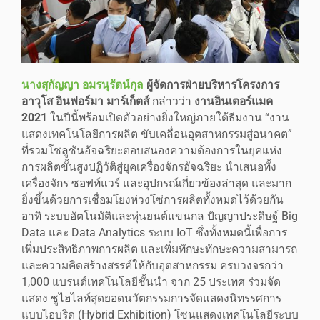
นางสุกัญญา อมรนุรัตน์กุล
ผู้จัดการฝ่ายบริหารโครงการ
อาวุโส อินฟอร์มา มาร์เก็ตส์
กล่าวว่า
งานอินเตอร์แมค
2021
ในปีนี้พร้อมเปิดตัวอย่างยิ่งใหญ่ภายใต้ธีมงาน “งาน
แสดงเทคโนโลยีการผลิต ขับเคลื่อนอุตสาหกรรมสู่อนาคต”
ที่รวมโซลูชันอัจฉริยะตอบสนองความต้องการในยุคแห่ง
การผลิตขั้นสูงปฏิวัติสู่ยุคเครื่องจักรอัจฉริยะ นำเสนอทั้ง
เครื่องจักร ซอฟท์แวร์ และอุปกรณ์เกี่ยวข้องล่าสุด และมาก
ยิ่งขึ้นด้วยการเชื่อมโยงห่วงโซ่การผลิตทั้งหมดไว้ด้วยกัน
อาทิ ระบบอัตโนมัติและหุ่นยนต์แขนกล ปัญญาประดิษฐ์ Big
Data และ Data Analytics ระบบ IoT ซึ่งทั้งหมดนี้เพื่อการ
เพิ่มประสิทธิภาพการผลิต และเพิ่มทักษะทักษะความสามารถ
และความคิดสร้างสรรค์ให้กับอุตสาหกรรม ครบวงจรกว่า
1,000 แบรนด์เทคโนโลยีชั้นนำ จาก 25 ประเทศ ร่วมจัด
แสดง ชูไฮไลท์สุดยอดนวัตกรรมการจัดแสดงนิทรรศการ
แบบไฮบริด (Hybrid Exhibition) โซนแสดงเทคโนโลยีระบบ