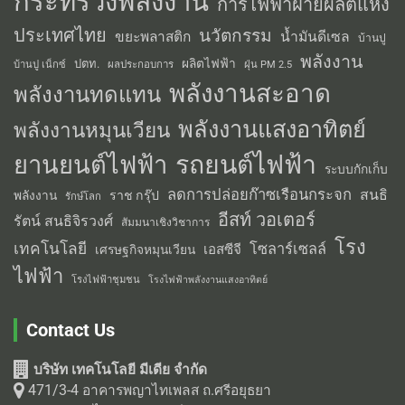
กระทรวงพลังงาน
การไฟฟ้าฝ่ายผลิตแห่ง
ประเทศไทย
นวัตกรรม
น้ำมันดีเซล
ขยะพลาสติก
บ้านปู
พลังงาน
ผลิตไฟฟ้า
ปตท.
ผลประกอบการ
บ้านปู เน็กซ์
ฝุ่น PM 2.5
พลังงานสะอาด
พลังงานทดแทน
พลังงานแสงอาทิตย์
พลังงานหมุนเวียน
รถยนต์ไฟฟ้า
ยานยนต์ไฟฟ้า
ระบบกักเก็บ
ลดการปล่อยก๊าซเรือนกระจก
สนธิ
พลังงาน
ราช กรุ๊ป
รักษ์โลก
อีสท์ วอเตอร์
รัตน์ สนธิจิรวงศ์
สัมมนาเชิงวิชาการ
โรง
เทคโนโลยี
โซลาร์เซลล์
เอสซีจี
เศรษฐกิจหมุนเวียน
ไฟฟ้า
โรงไฟฟ้าชุมชน
โรงไฟฟ้าพลังงานแสงอาทิตย์
Contact Us
บริษัท เทคโนโลยี มีเดีย จำกัด
471/3-4 อาคารพญาไทเพลส ถ.ศรีอยุธยา