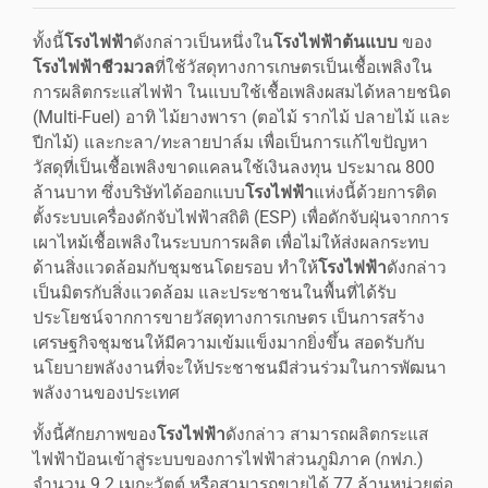
ทั้งนี้
โรงไฟฟ้า
ดังกล่าวเป็นหนึ่งใน
โรงไฟฟ้าต้นแบบ
ของ
โรงไฟฟ้าชีวมวล
ที่ใช้วัสดุทางการเกษตรเป็นเชื้อเพลิงใน
การผลิตกระแสไฟฟ้า ในแบบใช้เชื้อเพลิงผสมได้หลายชนิด
(Multi-Fuel) อาทิ ไม้ยางพารา (ตอไม้ รากไม้ ปลายไม้ และ
ปีกไม้) และกะลา/ทะลายปาล์ม เพื่อเป็นการแก้ไขปัญหา
วัสดุที่เป็นเชื้อเพลิงขาดแคลนใช้เงินลงทุน ประมาณ 800
ล้านบาท ซึ่งบริษัทได้ออกแบบ
โรงไฟฟ้า
แห่งนี้ด้วยการติด
ตั้งระบบเครื่องดักจับไฟฟ้าสถิติ (ESP) เพื่อดักจับฝุ่นจากการ
เผาไหม้เชื้อเพลิงในระบบการผลิต เพื่อไม่ให้ส่งผลกระทบ
ด้านสิ่งแวดล้อมกับชุมชนโดยรอบ ทำให้
โรงไฟฟ้า
ดังกล่าว
เป็นมิตรกับสิ่งแวดล้อม และประชาชนในพื้นที่ได้รับ
ประโยชน์จากการขายวัสดุทางการเกษตร เป็นการสร้าง
เศรษฐกิจชุมชนให้มีความเข้มแข็งมากยิ่งขึ้น สอดรับกับ
นโยบายพลังงานที่จะให้ประชาชนมีส่วนร่วมในการพัฒนา
พลังงานของประเทศ
ทั้งนี้ศักยภาพของ
โรงไฟฟ้า
ดังกล่าว สามารถผลิตกระแส
ไฟฟ้าป้อนเข้าสู่ระบบของการไฟฟ้าส่วนภูมิภาค (กฟภ.)
จำนวน 9.2 เมกะวัตต์ หรือสามารถขายได้ 77 ล้านหน่วยต่อ