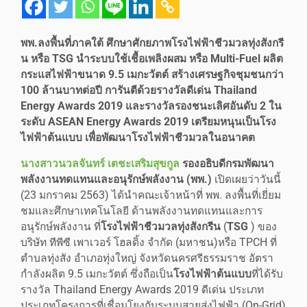
พพ.ลงพื้นที่ภาคใต้ ศึกษาศักยภาพโรงไฟฟ้าชีวมวลทุ่งสังกรี
น หรือ TSG นำระบบใช้เชื้อเพลิงผสม หรือ Multi-Fuel ผลิต
กระแสไฟฟ้าขนาด 9.5 เมกะวัตต์ สร้างเศรษฐกิจชุมชนกว่า
100 ล้านบาทต่อปี การันตีด้วยรางวัลดีเด่น Thailand
Energy Awards 2019 และรางวัลรองชนะเลิศอันดับ 2 ใน
ระดับ ASEAN Energy Awards 2019 เตรียมหนุนเป็นโรง
ไฟฟ้าต้นแบบ เพื่อพัฒนาโรงไฟฟ้า
ชีวมวลในอนาคต
นางสาวนวลจันทร์ เตชะเสริมสุขกูล
รองอธิบดีกรมพัฒนา
พลังงานทดแทนและอนุรักษ์พลังงาน (พพ.)
เปิดเผยว่าวันนี้
(23 มกราคม 2563) ได้นำคณะเจ้าหน้าที่ พพ. ลงพื้นที่เยี่ยม
ชมและศึกษาเทคโนโลยี ด้านพลังงานทดแทนและการ
อนุรักษ์พลังงาน ที่
โรงไฟฟ้าชีวมวลทุ่งสังกรีน
(
TSG
) ของ
บริษัท ทีพีซี เพาเวอร์ โฮลดิ้ง จำกัด (มหาชน)หรือ TPCH ที่
ตำบลทุ่งสัง อำเภอทุ่งใหญ่ จังหวัดนครศรีธรรมราช อัตรา
กำลังผลิต 9.5 เมกะวัตต์ ซึ่งถือเป็น
โรงไฟฟ้าต้นแบบ
ที่ได้รับ
รางวัล Thailand Energy Awards 2019 ดีเด่น ประเภท
ประเภทโครงการที่เชื่อมโยงกับระบบสายส่งไฟฟ้า (On-Grid)