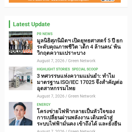
Latest Update
PR NEWS
มูลนิธิศุภนิมิตฯ เปิดยุทธศาสตร์ 5 ปี ยก
ระดับคุณภาพชีวิต ‘เด็ก 4 ล้านคน’ พ้น
วิกฤตความเปราะบาง
August 7, 2026
Green Network
HIGHLIGHT STORIES
SPECIAL SCOOP
3 ทศวรรษแห่งความแม่นยำ: ทำไม
มาตรฐาน ISO/IEC 17025 จึงสำคัญต่อ
อุตสาหกรรมไทย
August 7, 2026
Green Network
ENERGY
โครงข่ายไฟฟ้ากลายเป็นหัวใจของ
การเปลี่ยนผ่านพลังงาน เดินหน้าสู่
ระบบไฟฟ้ามั่นคง เข้าถึงได้ และยั่งยืน
August 7, 2026
Green Network