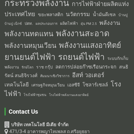
กระทรวงพลังงาน
การไฟฟ้าฝ่ายผลิตแห่ง
ประเทศไทย
นวัตกรรม
น้ำมันดีเซล
ขยะพลาสติก
บ้านปู
พลังงาน
ผลิตไฟฟ้า
ปตท.
ผลประกอบการ
บ้านปู เน็กซ์
ฝุ่น PM 2.5
พลังงานสะอาด
พลังงานทดแทน
พลังงานแสงอาทิตย์
พลังงานหมุนเวียน
รถยนต์ไฟฟ้า
ยานยนต์ไฟฟ้า
ระบบกักเก็บ
ลดการปล่อยก๊าซเรือนกระจก
สนธิ
พลังงาน
ราช กรุ๊ป
รักษ์โลก
อีสท์ วอเตอร์
รัตน์ สนธิจิรวงศ์
สัมมนาเชิงวิชาการ
โรง
เทคโนโลยี
โซลาร์เซลล์
เอสซีจี
เศรษฐกิจหมุนเวียน
ไฟฟ้า
โรงไฟฟ้าชุมชน
โรงไฟฟ้าพลังงานแสงอาทิตย์
Contact Us
บริษัท เทคโนโลยี มีเดีย จำกัด
471/3-4 อาคารพญาไทเพลส ถ.ศรีอยุธยา