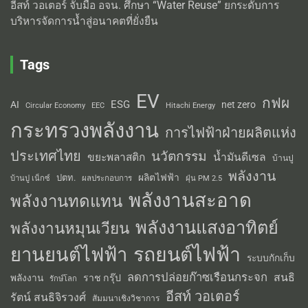
อีสท์ วอเตอร์ จับมือ อจน. ศึกษา “Water Reuse” ยกระดับการ
บริหารจัดการน้ำสู่อนาคตที่ยั่งยืน
Tags
EV
กฟผ
ESG
AI
net zero
Circular Economy
EEC
Hitachi Energy
กระทรวงพลังงาน
การไฟฟ้าฝ่ายผลิตแห่ง
ประเทศไทย
นวัตกรรม
น้ำมันดีเซล
ขยะพลาสติก
บ้านปู
พลังงาน
ผลิตไฟฟ้า
ปตท.
ผลประกอบการ
บ้านปู เน็กซ์
ฝุ่น PM 2.5
พลังงานสะอาด
พลังงานทดแทน
พลังงานแสงอาทิตย์
พลังงานหมุนเวียน
รถยนต์ไฟฟ้า
ยานยนต์ไฟฟ้า
ระบบกักเก็บ
ลดการปล่อยก๊าซเรือนกระจก
สนธิ
พลังงาน
ราช กรุ๊ป
รักษ์โลก
อีสท์ วอเตอร์
รัตน์ สนธิจิรวงศ์
สัมมนาเชิงวิชาการ