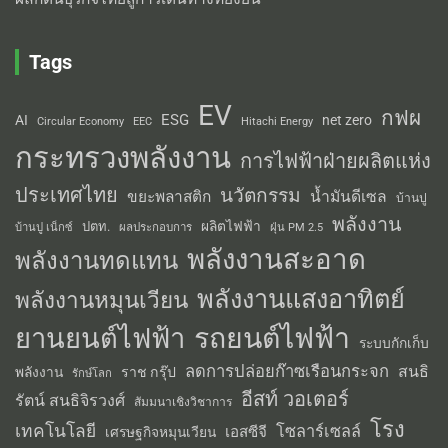
Tags
EV
กฟผ
ESG
AI
net zero
Circular Economy
EEC
Hitachi Energy
กระทรวงพลังงาน
การไฟฟ้าฝ่ายผลิตแห่ง
ประเทศไทย
นวัตกรรม
น้ำมันดีเซล
ขยะพลาสติก
บ้านปู
พลังงาน
ผลิตไฟฟ้า
ปตท.
ผลประกอบการ
บ้านปู เน็กซ์
ฝุ่น PM 2.5
พลังงานสะอาด
พลังงานทดแทน
พลังงานแสงอาทิตย์
พลังงานหมุนเวียน
รถยนต์ไฟฟ้า
ยานยนต์ไฟฟ้า
ระบบกักเก็บ
ลดการปล่อยก๊าซเรือนกระจก
สนธิ
พลังงาน
ราช กรุ๊ป
รักษ์โลก
อีสท์ วอเตอร์
รัตน์ สนธิจิรวงศ์
สัมมนาเชิงวิชาการ
โรง
เทคโนโลยี
โซลาร์เซลล์
เอสซีจี
เศรษฐกิจหมุนเวียน