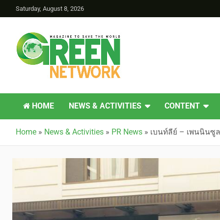
Saturday, August 8, 2026
Green Network
HOME
NEWS & ACTIVITIES
CONTENT
Home
»
News & Activities
»
PR News
»
เบนท์ลีย์ – เพนนินซ