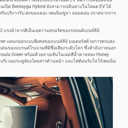
นนเปิด Bentayga Hybrid ยังสามารถเดินทางในโหมด EV ได้
สำหรับบริการรับ-ส่งของเดอะ เพนนินซูลา ลอนดอน ปราศจากการ
62 แรงม้าจากดีเอ็นเอความสปอร์ตของรถยนต์เบนท์ลีย์
iner แผนกออกแบบพิเศษของเบนท์ลีย์ มอเตอร์สด้วยการตกแต่ง
โดดเด่นของแบรนด์โรงแรมที่มีชื่อเสียงระดับโลก ซึ่งตัวถังภายนอก
insula Green พร้อมด้วยลายเส้นในเฉดสีน้ำตาลทอง Honey
่งบริเวณประตูห้องโดยสารด้านหน้า และไฟต้อนรับโลโก้เพนนิน