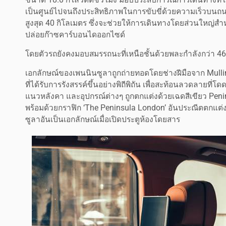
เป็นศูนย์ไปจนถึงประสิทธิภาพในการขับขี่ด้วยความเร็วบนถ
สูงสุด 40 กิโลเมตร ซึ่งจะช่วยให้การเดินทางโดยส่วนใหญ่
ปล่อยก๊าซคาร์บอนไดออกไซด์
โดยตัวรถยังคงมอบสมรรถนะที่เหนือชั้นด้วยพละกำลังกว่า 4
เอกลักษณ์ของเพนนินซูลาถูกถ่ายทอดโดยช่างฝีมือจาก Mull
ที่ได้รับการรังสรรค์ขึ้นอย่างพิถีพิถัน เพื่อสะท้อนลวดลายที่
แนวหลังคา และอุปกรณ์ต่างๆ ถูกตกแต่งด้วยเฉดสีเขียว Pen
พร้อมด้วยกราฟิก ‘The Peninsula London’ อันประณีตตกแต
ซูลาอันเป็นเอกลักษณ์เมื่อเปิดประตูห้องโดยสาร