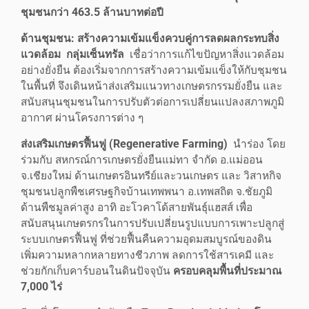
ชุมชนกว่า
463.5 ล้านบาทต่อปี
ด้านชุมชน: สร้างความเข้มแข็งควบคู่การลดผลกระทบสิ่ง
แวดล้อม
กลุ่มเซ็นทรัล
เชื่อว่าการแก้ไขปัญหาสิ่งแวดล้อม
อย่างยั่งยืน ต้องเริ่มจากการสร้างความเข้มแข็งให้กับชุมชน
ในพื้นที่ จึงเดินหน้าส่งเสริมแนวทางเกษตรกรรมยั่งยืน และ
สนับสนุนชุมชนในการปรับตัวต่อการเปลี่ยนแปลงสภาพภูมิ
อากาศ ผ่านโครงการต่าง ๆ
ส่งเสริมเกษตรฟื้นฟู (Regenerative Farming)
นำร่อง โดย
ร่วมกับ สหกรณ์การเกษตรยั่งยืนแม่ทา จำกัด อ.แม่ออน
จ.เชียงใหม่ ด้านเกษตรอินทรีย์และวนเกษตร และ วิสาหกิจ
ชุมชนปลูกพืชเศรษฐกิจบ้านเทพพนา อ.เทพสถิต จ.ชัยภูมิ
ด้านพืชมูลค่าสูง อาทิ อะโวคาโด้สายพันธุ์แฮสส์ เพื่อ
สนับสนุนเกษตรกรในการปรับเปลี่ยนรูปแบบการเพาะปลูกสู่
ระบบเกษตรฟื้นฟู ที่ช่วยฟื้นคืนความอุดมสมบูรณ์ของดิน
เพิ่มความหลากหลายทางชีวภาพ ลดการใช้สารเคมี และ
ช่วยกักเก็บคาร์บอนในดินปัจจุบัน
ครอบคลุมพื้นที่ประมาณ
7,000 ไร่