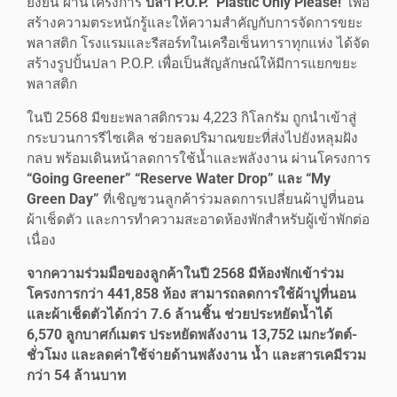
ยั่งยืน ผ่านโครงการ
ปลา
P.O.P. ‘Plastic Only Please!’
เพื่อ
สร้างความตระหนักรู้และให้ความสำคัญกับการจัดการขยะ
พลาสติก โรงแรมและรีสอร์ทในเครือเซ็นทาราทุกแห่ง ได้จัด
สร้างรูปปั้นปลา P.O.P. เพื่อเป็นสัญลักษณ์ให้มีการแยกขยะ
พลาสติก
ในปี 2568 มีขยะพลาสติกรวม 4,223 กิโลกรัม ถูกนำเข้าสู่
กระบวนการรีไซเคิล ช่วยลดปริมาณขยะที่ส่งไปยังหลุมฝัง
กลบ พร้อมเดินหน้าลดการใช้น้ำและพลังงาน ผ่านโครงการ
“
Going Greener” “Reserve Water Drop” และ “My
Green Day”
ที่เชิญชวนลูกค้าร่วมลดการเปลี่ยนผ้าปูที่นอน
ผ้าเช็ดตัว และการทำความสะอาดห้องพักสำหรับผู้เข้าพักต่อ
เนื่อง
จากความร่วมมือของลูกค้าในปี
2568 มีห้องพักเข้าร่วม
โครงการกว่า 441,858 ห้อง สามารถลดการใช้ผ้าปูที่นอน
และผ้าเช็ดตัวได้กว่า 7.6 ล้านชิ้น ช่วยประหยัดน้ำได้
6,570 ลูกบาศก์เมตร ประหยัดพลังงาน 13,752 เมกะวัตต์-
ชั่วโมง และลดค่าใช้จ่ายด้านพลังงาน น้ำ และสารเคมีรวม
กว่า 54 ล้านบาท