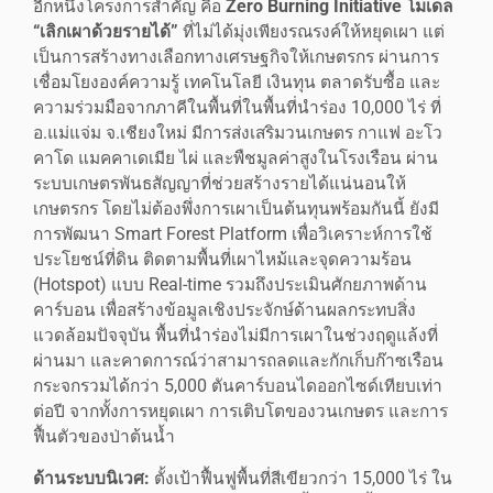
อีกหนึ่งโครงการสำคัญ คือ
Zero Burning Initiative โมเดล
“เลิกเผาด้วยรายได้”
ที่ไม่ได้มุ่งเพียงรณรงค์ให้หยุดเผา แต่
เป็นการสร้างทางเลือกทางเศรษฐกิจให้เกษตรกร ผ่านการ
เชื่อมโยงองค์ความรู้ เทคโนโลยี เงินทุน ตลาดรับซื้อ และ
ความร่วมมือจากภาคีในพื้นที่ในพื้นที่นำร่อง 10,000 ไร่ ที่
อ.แม่แจ่ม จ.เชียงใหม่ มีการส่งเสริมวนเกษตร กาแฟ อะโว
คาโด แมคคาเดเมีย ไผ่ และพืชมูลค่าสูงในโรงเรือน ผ่าน
ระบบเกษตรพันธสัญญาที่ช่วยสร้างรายได้แน่นอนให้
เกษตรกร โดยไม่ต้องพึ่งการเผาเป็นต้นทุนพร้อมกันนี้ ยังมี
การพัฒนา Smart Forest Platform เพื่อวิเคราะห์การใช้
ประโยชน์ที่ดิน ติดตามพื้นที่เผาไหม้และจุดความร้อน
(Hotspot) แบบ Real-time รวมถึงประเมินศักยภาพด้าน
คาร์บอน เพื่อสร้างข้อมูลเชิงประจักษ์ด้านผลกระทบสิ่ง
แวดล้อมปัจจุบัน พื้นที่นำร่องไม่มีการเผาในช่วงฤดูแล้งที่
ผ่านมา และคาดการณ์ว่าสามารถลดและกักเก็บก๊าซเรือน
กระจกรวมได้กว่า 5,000 ตันคาร์บอนไดออกไซด์เทียบเท่า
ต่อปี จากทั้งการหยุดเผา การเติบโตของวนเกษตร และการ
ฟื้นตัวของป่าต้นน้ำ
ด้านระบบนิเวศ:
ตั้งเป้าฟื้นฟูพื้นที่สีเขียวกว่า 15,000 ไร่ ใน