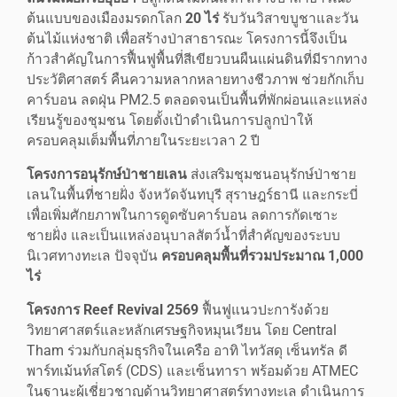
ต้นแบบของเมืองมรดกโลก
20 ไร่
รับวันวิสาขบูชาและวัน
ต้นไม้แห่งชาติ เพื่อสร้างป่าสาธารณะ โครงการนี้จึงเป็น
ก้าวสำคัญในการฟื้นฟูพื้นที่สีเขียวบนผืนแผ่นดินที่มีรากทาง
ประวัติศาสตร์ คืนความหลากหลายทางชีวภาพ ช่วยกักเก็บ
คาร์บอน ลดฝุ่น PM2.5 ตลอดจนเป็นพื้นที่พักผ่อนและแหล่ง
เรียนรู้ของชุมชน โดยตั้งเป้าดำเนินการปลูกป่าให้
ครอบคลุมเต็มพื้นที่ภายในระยะเวลา 2 ปี
โครงการอนุรักษ์ป่าชายเลน
ส่งเสริมชุมชนอนุรักษ์ป่าชาย
เลนในพื้นที่ชายฝั่ง จังหวัดจันทบุรี สุราษฎร์ธานี และกระบี่
เพื่อเพิ่มศักยภาพในการดูดซับคาร์บอน ลดการกัดเซาะ
ชายฝั่ง และเป็นแหล่งอนุบาลสัตว์น้ำที่สำคัญของระบบ
นิเวศทางทะเล ปัจจุบัน
ครอบคลุมพื้นที่รวมประมาณ 1,000
ไร่
โครงการ
Reef Revival 2569
ฟื้นฟูแนวปะการังด้วย
วิทยาศาสตร์และหลักเศรษฐกิจหมุนเวียน โดย Central
Tham ร่วมกับกลุ่มธุรกิจในเครือ อาทิ ไทวัสดุ เซ็นทรัล ดี
พาร์ทเม้นท์สโตร์ (CDS) และเซ็นทารา พร้อมด้วย ATMEC
ในฐานะผู้เชี่ยวชาญด้านวิทยาศาสตร์ทางทะเล ดำเนินการ