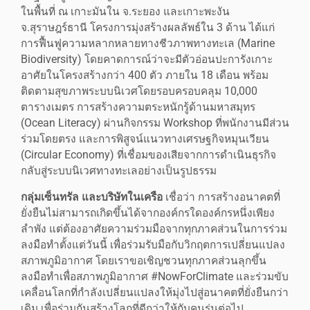
ในพื้นที่ ณ เกาะมันใน จ.ระยอง และเกาะพะงัน
จ.สุราษฎร์ธานี โครงการมุ่งสร้างผลลัพธ์ใน 3 ด้าน ได้แก่
การฟื้นฟูความหลากหลายทางชีวภาพทางทะเล (Marine
Biodiversity) โดยคาดการณ์ว่าจะมีตัวอ่อนปะการังเกาะ
อาศัยในโครงสร้างกว่า 400 ตัว ภายใน 18 เดือน พร้อม
ติดตามสุขภาพระบบนิเวศโดยรอบครอบคลุม 10,000
ตารางเมตร การสร้างความตระหนักรู้ด้านมหาสมุทร
(Ocean Literacy) ผ่านกิจกรรม Workshop ที่พนักงานมีส่วน
ร่วมโดยตรง และการพิสูจน์แนวทางเศรษฐกิจหมุนเวียน
(Circular Economy) ที่เชื่อมของเสียจากการดำเนินธุรกิจ
กลับสู่ระบบนิเวศทางทะเลอย่างเป็นรูปธรรม
กลุ่มเซ็นทรัล และบริษัทในเครือ
เชื่อว่า การสร้างอนาคตที่
ยั่งยืนไม่สามารถเกิดขึ้นได้จากองค์กรใดองค์กรหนึ่งเพียง
ลำพัง แต่ต้องอาศัยความร่วมมือจากทุกภาคส่วนในการร่วม
ลงมือทำตั้งแต่วันนี้ เพื่อร่วมรับมือกับวิกฤตการเปลี่ยนแปลง
สภาพภูมิอากาศ โดยเราขอเชิญชวนทุกภาคส่วนลุกขึ้น
ลงมือทำเพื่อสภาพภูมิอากาศ #NowForClimate และร่วมขับ
เคลื่อนโลกที่กำลังเปลี่ยนแปลงให้มุ่งไปสู่อนาคตที่ยั่งยืนกว่า
เดิม เพื่อร่วมกันสร้างโลกที่ดีกว่าให้กับคนรุ่นต่อไป