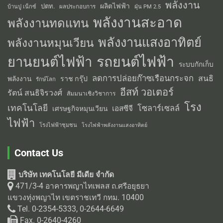
พลังงาน
ผลิตไฟฟ้า
ปตท.
ผลประกอบการ
บ้านปู เน็กซ์
ฝุ่น PM 2.5
พลังงานสะอาด
พลังงานทดแทน
พลังงานแสงอาทิตย์
พลังงานหมุนเวียน
รถยนต์ไฟฟ้า
ยานยนต์ไฟฟ้า
ระบบกักเก็บ
ลดการปล่อยก๊าซเรือนกระจก
สนธิ
พลังงาน
ราช กรุ๊ป
รักษ์โลก
อีสท์ วอเตอร์
รัตน์ สนธิจิรวงศ์
สัมมนาเชิงวิชาการ
โรง
เทคโนโลยี
โซลาร์เซลล์
เอสซีจี
เศรษฐกิจหมุนเวียน
ไฟฟ้า
โรงไฟฟ้าชุมชน
โรงไฟฟ้าพลังงานแสงอาทิตย์
Contact Us
บริษัท เทคโนโลยี มีเดีย จำกัด
471/3-4 อาคารพญาไทเพลส ถ.ศรีอยุธยา
แขวงทุ่งพญาไท เขตราชเทวี กทม. 10400
Tel. 0-2354-5333, 0-2644-6649
Fax. 0-2640-4260