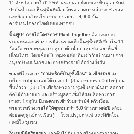
11 จังหวัด ภายในปี 2569 ครอบคลุมทั้งเกษตรฟื้นฟู อนุรักษ์
ป่าต้นน้ำ และฟื้นฟูพื้นที่เสื่อมโทรม คาดการณ์ว่าจะช่วยลด
และกักเก็บก๊าซเรือนกระจกรวมกว่า 4,000 ตัน
คาร์บอนไดออกไซด์เทียบเท่าต่อปี
ฟื้นฟูป่า ภายใต้โครงการ
Plant Together
คือแคมเปญ
ระดมทุนและสร้างการมีส่วนร่วมเพื่อฟื้นฟูพื้นที่สีเขียวใน 11
จังหวัด ครอบคลุมการปลูกป่าต้นน้ำ ป่าชุมชน และพื้นที่
เสื่อมโทรม โดยเชื่อมโยงชุมชนท้องถิ่นเข้ากับเป้าหมายการ
อนุรักษ์ระบบนิเวศและการสร้างรายได้อย่างยั่งยืน
ขณะที่โครงการ
“กาแฟรักษ์ป่าภูชี้เดือน” จ.เชียงราย
ส่ง
เสริมการปลูกกาแฟใต้ร่มเงาป่า (Shade-grown Coffee) บน
พื้นที่กว่า 1,500 ไร่ เพื่อรักษาความชุ่มชื้นของผืนป่า ลดการ
ตัดไม้ทำลายป่า และสร้างมูลค่าเพิ่มให้ผลผลิตทางการ
เกษตร ปัจจุบัน
มีเกษตรกรเข้าร่วมกว่า 84 ครัวเรือน
สามารถสร้างรายได้ให้ชุมชนกว่า 5.8 ล้านบาทต่อปี
พร้อม
ต่อยอดสู่ศูนย์การเรียนรู้ โรงแปรรูปกาแฟ และที่พักโฮม
สเตย์ในชุมชน
ถิ่นรมณีย์ศรีอยุธยา
ปลูกต้นไม้ต้นแรก สร้างป่าสาธารณะ