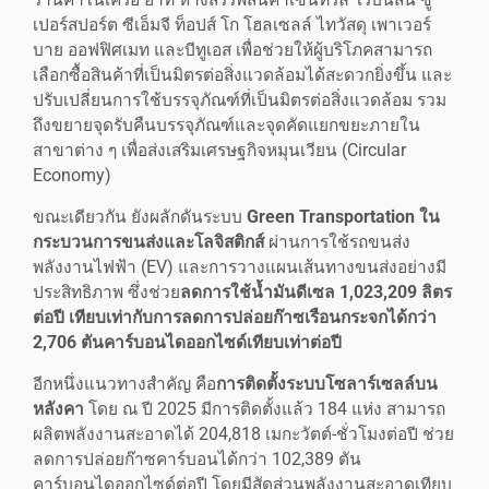
เปอร์สปอร์ต ซีเอ็มจี ท็อปส์ โก โฮลเซลล์ ไทวัสดุ เพาเวอร์
บาย ออฟฟิศเมท และบีทูเอส เพื่อช่วยให้ผู้บริโภคสามารถ
เลือกซื้อสินค้าที่เป็นมิตรต่อสิ่งแวดล้อมได้สะดวกยิ่งขึ้น และ
ปรับเปลี่ยนการใช้บรรจุภัณฑ์ที่เป็นมิตรต่อสิ่งแวดล้อม รวม
ถึงขยายจุดรับคืนบรรจุภัณฑ์และจุดคัดแยกขยะภายใน
สาขาต่าง ๆ เพื่อส่งเสริมเศรษฐกิจหมุนเวียน (Circular
Economy)
ขณะเดียวกัน ยังผลักดันระบบ
Green Transportation ใน
กระบวนการขนส่งและโลจิสติกส์
ผ่านการใช้รถขนส่ง
พลังงานไฟฟ้า (EV) และการวางแผนเส้นทางขนส่งอย่างมี
ประสิทธิภาพ ซึ่งช่วย
ลดการใช้น้ำมันดีเซล 1,023,209 ลิตร
ต่อปี เทียบเท่ากับการลดการปล่อยก๊าซเรือนกระจกได้กว่า
2,706 ตันคาร์บอนไดออกไซด์เทียบเท่าต่อปี
อีกหนึ่งแนวทางสำคัญ คือ
การติดตั้งระบบโซลาร์เซลล์บน
หลังคา
โดย ณ ปี 2025 มีการติดตั้งแล้ว 184 แห่ง สามารถ
ผลิตพลังงานสะอาดได้ 204,818 เมกะวัตต์-ชั่วโมงต่อปี ช่วย
ลดการปล่อยก๊าซคาร์บอนได้กว่า 102,389 ตัน
คาร์บอนไดออกไซด์ต่อปี โดยมีสัดส่วนพลังงานสะอาดเทียบ