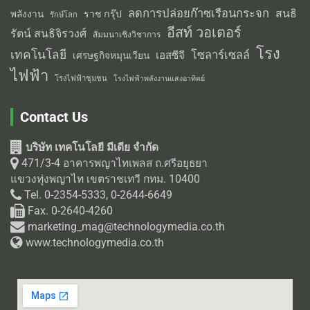
ลดการปล่อยก๊าซเรือนกระจก
สนธิ
พลังงาน
ราช กรุ๊ป
รักษ์โลก
อีสท์ วอเตอร์
รัตน์ สนธิจิรวงศ์
สัมมนาเชิงวิชาการ
โรง
เทคโนโลยี
โซลาร์เซลล์
เอสซีจี
เศรษฐกิจหมุนเวียน
ไฟฟ้า
โรงไฟฟ้าชุมชน
โรงไฟฟ้าพลังงานแสงอาทิตย์
Contact Us
บริษัท เทคโนโลยี มีเดีย จำกัด
471/3-4 อาคารพญาไทเพลส ถ.ศรีอยุธยา
แขวงทุ่งพญาไท เขตราชเทวี กทม. 10400
Tel. 0-2354-5333, 0-2644-6649
Fax. 0-2640-4260
marketing_mag@technologymedia.co.th
www.technologymedia.co.th