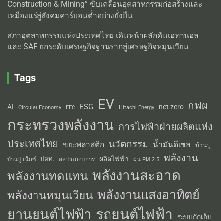
Construction & Mining” ขับเคลื่อนอุตสาหกรรมก่อสร้างและ
เหมืองแร่สู่สังคมคาร์บอนต่ำอย่างยั่งยืน
สภาอุตสาหกรรมแห่งประเทศไทย เดินหน้าผลักดันเอทานอล
และ SAF ยกระดับเศรษฐกิจฐานรากสู่เศรษฐกิจหมุนเวียน
Tags
EV
กฟผ
ESG
AI
net zero
Circular Economy
EEC
Hitachi Energy
กระทรวงพลังงาน
การไฟฟ้าฝ่ายผลิตแห่ง
ประเทศไทย
นวัตกรรม
น้ำมันดีเซล
ขยะพลาสติก
บ้านปู
พลังงาน
ผลิตไฟฟ้า
ปตท.
ผลประกอบการ
บ้านปู เน็กซ์
ฝุ่น PM 2.5
พลังงานสะอาด
พลังงานทดแทน
พลังงานแสงอาทิตย์
พลังงานหมุนเวียน
รถยนต์ไฟฟ้า
ยานยนต์ไฟฟ้า
ระบบกักเก็บ