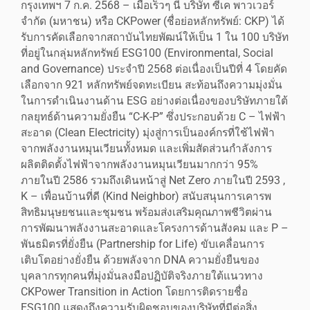
กรุงเทพฯ 7 ก.ค. 2568 – เมื่อเร็วๆ นี้ บริษัท ซีเค พาวเวอร์
จำกัด (มหาชน) หรือ CKPower (ชื่อย่อหลักทรัพย์: CKP) ได้
รับการคัดเลือกจากสถาบันไทยพัฒน์ให้เป็น 1 ใน 100 บริษัท
ที่อยู่ในกลุ่มหลักทรัพย์ ESG100 (Environmental, Social
and Governance) ประจำปี 2568 ต่อเนื่องเป็นปีที่ 4 โดยคัด
เลือกจาก 921 หลักทรัพย์จดทะเบียน สะท้อนถึงความมุ่งมั่น
ในการดำเนินงานด้าน ESG อย่างต่อเนื่องของบริษัทภายใต้
กลยุทธ์ด้านความยั่งยืน “C-K-P” ซึ่งประกอบด้วย C – ไฟฟ้า
สะอาด (Clean Electricity) มุ่งสู่การเป็นองค์กรที่ใช้ไฟฟ้า
จากพลังงานหมุนเวียนทั้งหมด และเพิ่มสัดส่วนกำลังการ
ผลิตติดตั้งไฟฟ้าจากพลังงานหมุนเวียนมากกว่า 95%
ภายในปี 2586 รวมถึงเดินหน้าสู่ Net Zero ภายในปี 2593 ,
K – เพื่อนบ้านที่ดี (Kind Neighbor) สนับสนุนการเคารพ
สิทธิมนุษยชนและชุมชน พร้อมส่งเสริมคุณภาพชีวิตผ่าน
การพัฒนาพลังงานสะอาดและโครงการด้านสังคม และ P –
พันธมิตรที่ยั่งยืน (Partnership for Life) ขับเคลื่อนการ
เติบโตอย่างยั่งยืน ด้วยพลังจาก DNA ความยั่งยืนของ
บุคลากรทุกคนที่มุ่งมั่นลงมือปฏิบัติจริงภายใต้แนวทาง
CKPower Transition in Action โดยการติดรายชื่อ
ESG100 แสดงถึงความรับผิดชอบของบริษัทที่มีต่อสิ่ง