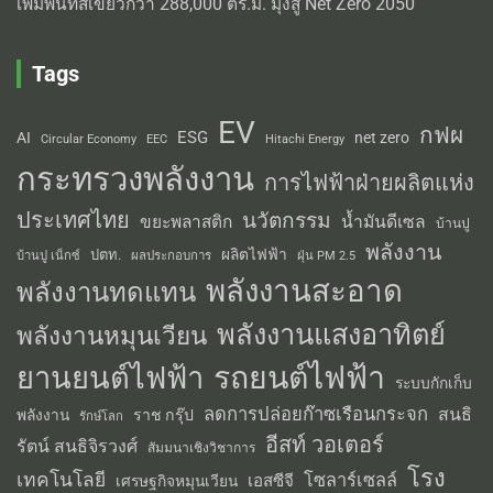
เพิ่มพื้นที่สีเขียวกว่า 288,000 ตร.ม. มุ่งสู่ Net Zero 2050
Tags
EV
กฟผ
ESG
AI
net zero
Circular Economy
EEC
Hitachi Energy
กระทรวงพลังงาน
การไฟฟ้าฝ่ายผลิตแห่ง
ประเทศไทย
นวัตกรรม
น้ำมันดีเซล
ขยะพลาสติก
บ้านปู
พลังงาน
ผลิตไฟฟ้า
ปตท.
ผลประกอบการ
บ้านปู เน็กซ์
ฝุ่น PM 2.5
พลังงานสะอาด
พลังงานทดแทน
พลังงานแสงอาทิตย์
พลังงานหมุนเวียน
รถยนต์ไฟฟ้า
ยานยนต์ไฟฟ้า
ระบบกักเก็บ
ลดการปล่อยก๊าซเรือนกระจก
สนธิ
พลังงาน
ราช กรุ๊ป
รักษ์โลก
อีสท์ วอเตอร์
รัตน์ สนธิจิรวงศ์
สัมมนาเชิงวิชาการ
โรง
เทคโนโลยี
โซลาร์เซลล์
เอสซีจี
เศรษฐกิจหมุนเวียน