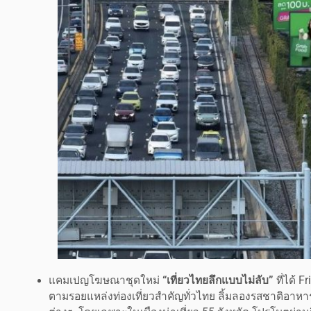
แคมเปญโฆษณาชุดใหม่
“เที่ยวไทยลึกแบบไม่ลับ”
ที่ได้ 
ตามรอยแหล่งท่องเที่ยวสำคัญทั่วไทย ลิ้มลองรสชาติอาห