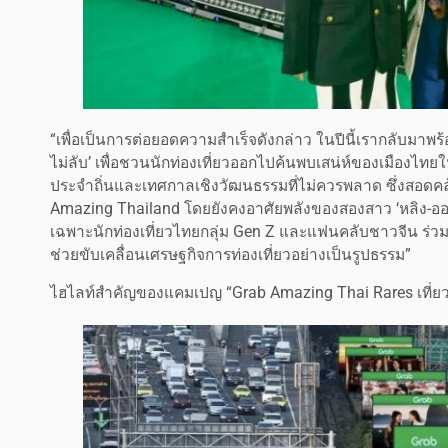
“เพื่อเป็นการต่อยอดความสำเร็จดังกล่าว ในปีนี้เรากลับมา
ไม่ลับ’ เพื่อชวนนักท่องเที่ยวออกไปค้นพบเสน่ห์ของเมืองไทยใ
ประจำถิ่นและเทศกาลเชิงวัฒนธรรมที่ไม่ควรพลาด ซึ่งสอดคล
Amazing Thailand โดยยังคงอาศัยพลังของสองสาว ‘หลิง-ออม
เฉพาะนักท่องเที่ยวไทยกลุ่ม Gen Z และแฟนคลับชาวจีน ร่ว
ช่วยขับเคลื่อนเศรษฐกิจการท่องเที่ยวอย่างเป็นรูปธรรม”
ไฮไลท์สำคัญของแคมเปญ “Grab Amazing Thai Rares เที่ย