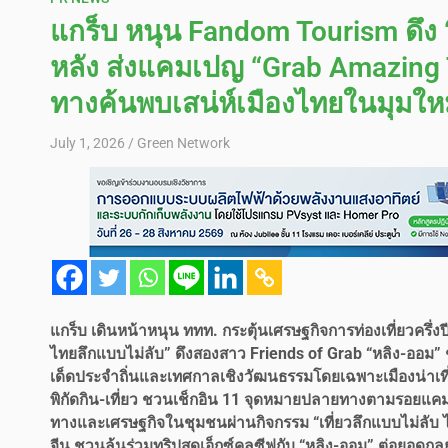
แกร็บ หนุน Fandom Tourism ดึง “ห
หลัง ส่งแคมเปญ “Grab Amazing
ทางค้นพบเสน่ห์เมืองไทยในมุมให
July 1, 2026
Green Network
แกร็บ เดินหน้าหนุน ททท. กระตุ้นเศรษฐกิจการท่องเที่ยวครึ่
ไทยลึกแบบไม่ลับ” ดึงสองสาว Friends of Grab “หลิง-ออม” ช
เด็ดประจำถิ่นและเทศกาลเชิงวัฒนธรรมโดยเฉพาะเมืองน่าเที่ย
พิกัดกิน-เที่ยว ชวนเช็กอิน 11 จุดหมายปลายทางตามรอยแคม
ทางและเศรษฐกิจในชุมชนผ่านกิจกรรม “เที่ยวลึกแบบไม่ลับ ไป
จีน ชวนลุ้นร่วมทริปสุดเอ็กซ์คลูซีฟกับ “หลิง-ออม” ต่อยอ