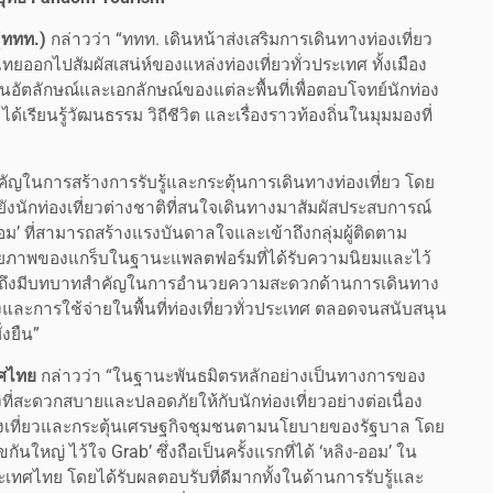
(ททท.)
กล่าวว่า “ททท. เดินหน้าส่งเสริมการเดินทางท่องเที่ยว
ออกไปสัมผัสเสน่ห์ของแหล่งท่องเที่ยวทั่วประเทศ ทั้งเมือง
้อนอัตลักษณ์และเอกลักษณ์ของแต่ละพื้นที่เพื่อตอบโจทย์นักท่อง
เรียนรู้วัฒนธรรม วิถีชีวิต และเรื่องราวท้องถิ่นในมุมมองที่
ำคัญในการสร้างการรับรู้และกระตุ้นการเดินทางท่องเที่ยว โดย
ยังนักท่องเที่ยวต่างชาติที่สนใจเดินทางมาสัมผัสประสบการณ์
อม’ ที่สามารถสร้างแรงบันดาลใจและเข้าถึงกลุ่มผู้ติดตาม
วยศักยภาพของแกร็บในฐานะแพลตฟอร์มที่ได้รับความนิยมและไว้
 รวมถึงมีบทบาทสำคัญในการอำนวยความสะดวกด้านการเดินทาง
และการใช้จ่ายในพื้นที่ท่องเที่ยวทั่วประเทศ ตลอดจนสนับสนุน
่งยืน”
ทศไทย
กล่าวว่า “ในฐานะพันธมิตรหลักอย่างเป็นทางการของ
ที่สะดวกสบายและปลอดภัยให้กับนักท่องเที่ยวอย่างต่อเนื่อง
่องเที่ยวและกระตุ้นเศรษฐกิจชุมชนตามนโยบายของรัฐบาล โดย
กันใหญ่ ไว้ใจ Grab’ ซึ่งถือเป็นครั้งแรกที่ได้ ‘หลิง-ออม’ ใน
เทศไทย โดยได้รับผลตอบรับที่ดีมากทั้งในด้านการรับรู้และ