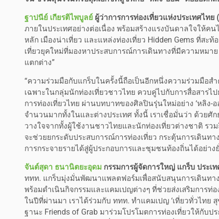
ฐาปนีย์ เกียรติไพบูลย์
ผู้ว่าการการท่องเที่ยวแห่งประเทศไทย 
ภายในประเทศอย่างต่อเนื่อง พร้อมสร้างแรงบันดาลใจให้คนไทย
หลัก เมืองน่าเที่ยว และแหล่งท่องเที่ยว Hidden Gems ที่สะท
เที่ยวยุคใหม่ที่มองหาประสบการณ์การเดินทางที่มีความหมาย ได้
แตกต่าง”
“ความร่วมมือกับแกร็บในครั้งนี้ถือเป็นอีกหนึ่งความร่วมมือส
เฉพาะในกลุ่มนักท่องเที่ยวชาวไทย ควบคู่ไปกับการสื่อสารไป
การท่องเที่ยวไทย ผ่านบทบาทของศิลปินรุ่นใหม่อย่าง ‘หลิง-อ
จำนวนมากทั้งในและต่างประเทศ ทั้งนี้ เราเชื่อมั่นว่า ด้
วางใจจากทั้งผู้ใช้งานชาวไทยและนักท่องเที่ยวต่างชาติ
จะช่วยยกระดับประสบการณ์การท่องเที่ยว กระตุ้นการเดินทาง
การกระจายรายได้สู่ผู้ประกอบการและชุมชนท้องถิ่นได้อย่างยั
จันต์สุดา ธนานิตยะอุดม
กรรมการผู้จัดการใหญ่ แกร็บ ประเ
ททท. แกร็บมุ่งมั่นพัฒนาแพลตฟอร์มเพื่อสนับสนุนการเดินทาง
พร้อมดำเนินกิจกรรมและแคมเปญต่างๆ ที่ช่วยส่งเสริมการท
ในปีที่ผ่านมา เราได้ร่วมกับ ททท. ทำแคมเปญ ‘เที่ยวทั่วไทย สุข
ฐานะ Friends of Grab มาร่วมโปรโมตการท่องเที่ยวให้กับประ