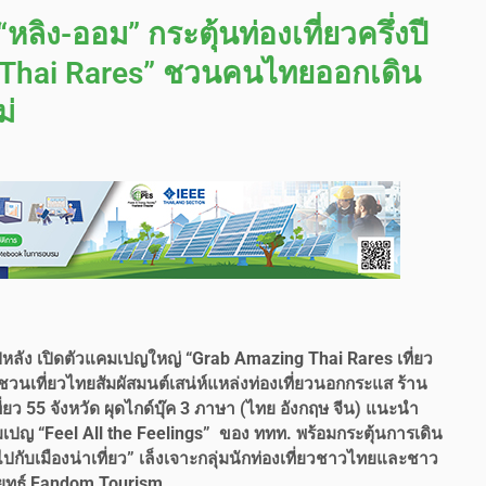
ลิง-ออม” กระตุ้นท่องเที่ยวครึ่งปี
 Thai Rares” ชวนคนไทยออกเดิน
ม่
งปีหลัง เปิดตัวแคมเปญใหญ่
“Grab Amazing Thai Rares เที่ยว
วนเที่ยวไทยสัมผัสมนต์เสน่ห์แหล่งท่องเที่ยวนอกกระแส ร้าน
ว 55 จังหวัด ผุด
ไกด์บุ๊ค
3 ภาษา (ไทย อังกฤษ จีน) แนะนำ
เปญ “Feel All the Feelings” ของ ททท. พร้อมกระตุ้นการเดิน
กับเมืองน่าเที่ยว” เล็งเจาะกลุ่มนักท่องเที่ยวชาวไทยและชาว
ดกลยุทธ์ Fandom Tourism