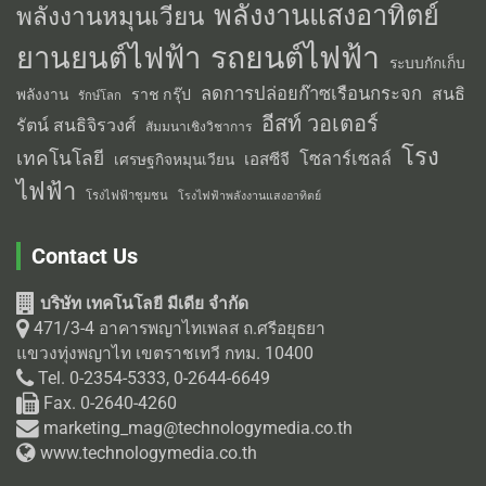
พลังงานแสงอาทิตย์
พลังงานหมุนเวียน
รถยนต์ไฟฟ้า
ยานยนต์ไฟฟ้า
ระบบกักเก็บ
ลดการปล่อยก๊าซเรือนกระจก
สนธิ
พลังงาน
ราช กรุ๊ป
รักษ์โลก
อีสท์ วอเตอร์
รัตน์ สนธิจิรวงศ์
สัมมนาเชิงวิชาการ
โรง
เทคโนโลยี
โซลาร์เซลล์
เอสซีจี
เศรษฐกิจหมุนเวียน
ไฟฟ้า
โรงไฟฟ้าชุมชน
โรงไฟฟ้าพลังงานแสงอาทิตย์
Contact Us
บริษัท เทคโนโลยี มีเดีย จำกัด
471/3-4 อาคารพญาไทเพลส ถ.ศรีอยุธยา
แขวงทุ่งพญาไท เขตราชเทวี กทม. 10400
Tel. 0-2354-5333, 0-2644-6649
Fax. 0-2640-4260
marketing_mag@technologymedia.co.th
www.technologymedia.co.th