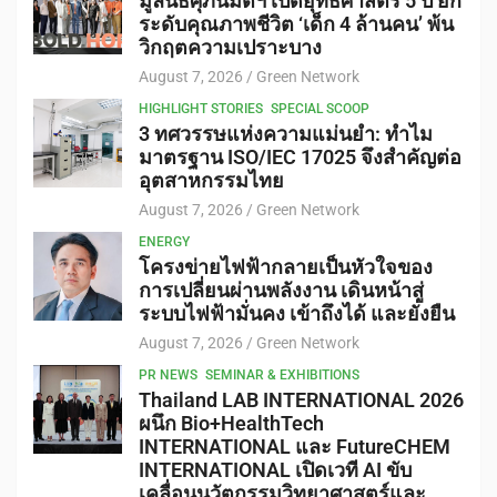
มูลนิธิศุภนิมิตฯ เปิดยุทธศาสตร์ 5 ปี ยก
ระดับคุณภาพชีวิต ‘เด็ก 4 ล้านคน’ พ้น
วิกฤตความเปราะบาง
August 7, 2026
Green Network
HIGHLIGHT STORIES
SPECIAL SCOOP
3 ทศวรรษแห่งความแม่นยำ: ทำไม
มาตรฐาน ISO/IEC 17025 จึงสำคัญต่อ
อุตสาหกรรมไทย
August 7, 2026
Green Network
ENERGY
โครงข่ายไฟฟ้ากลายเป็นหัวใจของ
การเปลี่ยนผ่านพลังงาน เดินหน้าสู่
ระบบไฟฟ้ามั่นคง เข้าถึงได้ และยั่งยืน
August 7, 2026
Green Network
PR NEWS
SEMINAR & EXHIBITIONS
Thailand LAB INTERNATIONAL 2026
ผนึก Bio+HealthTech
INTERNATIONAL และ FutureCHEM
INTERNATIONAL เปิดเวที AI ขับ
เคลื่อนนวัตกรรมวิทยาศาสตร์และ