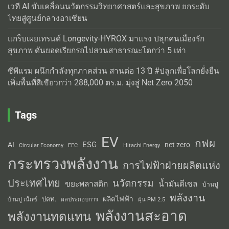
เวที AI ขับเคลื่อนนวัตกรรมวิทยาศาสตร์และสุขภาพ ยกระดับ
ไทยสู่ศูนย์กลางอาเซียน
แกร็บเผยเทรนด์ Longevity-HYROX มาแรง ปลุกคนเมืองรัก
สุขภาพ ดันยอดเรียกรถไปสวนสาธารณะโตกว่า 5 เท่า
ซีพีแรม ผนึกกำลังทุกภาคส่วน สานต่อ 13 ปี #ปลูกเพื่อโลกยั่งยืน
เพิ่มพื้นที่สีเขียวกว่า 288,000 ตร.ม. มุ่งสู่ Net Zero 2050
Tags
EV
กฟผ
ESG
AI
net zero
Circular Economy
EEC
Hitachi Energy
กระทรวงพลังงาน
การไฟฟ้าฝ่ายผลิตแห่ง
ประเทศไทย
นวัตกรรม
น้ำมันดีเซล
ขยะพลาสติก
บ้านปู
พลังงาน
ผลิตไฟฟ้า
ปตท.
ผลประกอบการ
บ้านปู เน็กซ์
ฝุ่น PM 2.5
พลังงานสะอาด
พลังงานทดแทน