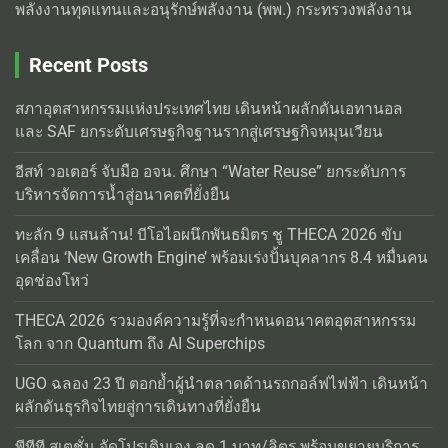
พลังงานทุดแทนและอนุรักษ์พลังงาน (พพ.) กระทรวงพลังงาน
Recent Posts
สภาอุตสาหกรรมแห่งประเทศไทย เดินหน้าผลักดันเอทานอล
และ SAF ยกระดับเศรษฐกิจฐานรากสู่เศรษฐกิจหมุนเวียน
อีสท์ วอเตอร์ จับมือ อจน. ศึกษา “Water Reuse” ยกระดับการ
บริหารจัดการน้ำสู่อนาคตที่ยั่งยืน
ทะลัก 9 แสนล้าน! บีโอไอผนึกพันธมิตร ชู THECA 2026 ขับ
เคลื่อน ‘New Growth Engine’ พร้อมเร่งปั้นบุคลากร 8.4 หมื่นคน
อุดช่องโหว่
THECA 2026 รวมองค์ความรู้ที่จะกำหนดอนาคตอุตสาหกรรม
โลก จาก Quantum ถึง AI Superchips
UGO ฉลอง 23 ปี ตอกย้ำผู้นำตลาดด้านรถกอล์ฟไฟฟ้า เดินหน้า
ผลักดันธุรกิจไทยสู่การเดินทางที่ยั่งยืน
พีทีที สเตชั่น จัดโปรเติมเอง ลด 1 บาท/ลิตร พร้อมขยายบริการ