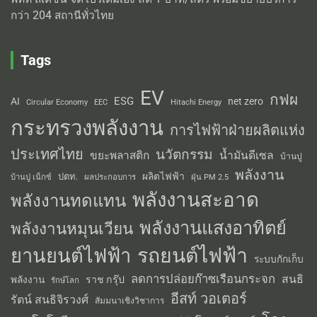
กว่า 204 สถานีทั่วไทย
Tags
EV
กฟผ
ESG
AI
net zero
Circular Economy
EEC
Hitachi Energy
กระทรวงพลังงาน
การไฟฟ้าฝ่ายผลิตแห่ง
ประเทศไทย
นวัตกรรม
น้ำมันดีเซล
ขยะพลาสติก
บ้านปู
พลังงาน
ผลิตไฟฟ้า
ปตท.
ผลประกอบการ
บ้านปู เน็กซ์
ฝุ่น PM 2.5
พลังงานสะอาด
พลังงานทดแทน
พลังงานแสงอาทิตย์
พลังงานหมุนเวียน
รถยนต์ไฟฟ้า
ยานยนต์ไฟฟ้า
ระบบกักเก็บ
ลดการปล่อยก๊าซเรือนกระจก
สนธิ
พลังงาน
ราช กรุ๊ป
รักษ์โลก
อีสท์ วอเตอร์
รัตน์ สนธิจิรวงศ์
สัมมนาเชิงวิชาการ