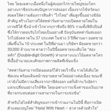
ไทย โดยเฉพาะเมื่อหนึ่งในผู้ส่งออกไก่รายใหญ่ของโลก
อย่างบราซิลประสบปัญหาการส่งออก เนื่องจากไข้หวัดนก
ส่งผลให้ความต้องการสินค้า “ไก่ไทย” เพิ่มสูงขึ้นอย่างมีนัย
สำคัญ สร้างโอกาสให้สหฟาร์มสามารถเปิดตลาดใหม่ใน
เกาหลีใต้ ซึ่งนำเข้าไก่จากบราซิลถึง 80% รวมทั้งฟิลิปปินส์
ซึ่งให้การตอบรับไก่ไทยเป็นอย่างดี ปัจจุบันสหฟาร์มส่งออก
ไก่ไปยังตลาดใน 37 ประเทศ ในช่วง 3 ปีที่ผ่านมา ยอดขาย
เพิ่มขึ้นใน 10 ประเทศ ในปีที่ผ่านมา บริษัทฯ มียอดขายกว่า
30,000 ล้านบาท คาดว่าในปีนี้ยอดขายจะเติบโต “สอง
หลัก” (Double-digit Growth) ท่ามกลางแนวโน้มตลาดโลก
ที่เอื้ออำนวยและศักยภาพการผลิตที่เข้มแข็ง
“สหฟาร์มสามารถปิดออเดอร์ได้รวดเร็วขึ้น รายได้เติบโต
ชัดเจน พร้อมเดินหน้าขยายตลาดใหม่อย่างต่อเนื่อง ขณะที่
เรายังไม่มีความเสี่ยงจากภาษีส่งออก แต่ก็เฝ้าระวังอัตรา
แลกเปลี่ยนอย่างใกล้ชิด โดยเฉพาะการแข็งค่าของเงินบาท
ที่อาจกระทบต่อความสามารถในการแข่งขัน”
สำหรับไฮไลต์สำคัญของการเข้าร่วมงานในปีนี้ คือการเปิด
ตัวแคมเปญใหม่ “Halal With Heart – ฮาลาลด้วยหัวใจ”