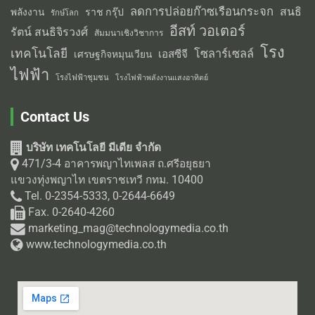
ลดการปล่อยก๊าซเรือนกระจก
สนธิ
พลังงาน
ราช กรุ๊ป
รักษ์โลก
อีสท์ วอเตอร์
รัตน์ สนธิจิรวงศ์
สัมมนาเชิงวิชาการ
โรง
เทคโนโลยี
โซลาร์เซลล์
เอสซีจี
เศรษฐกิจหมุนเวียน
ไฟฟ้า
โรงไฟฟ้าชุมชน
โรงไฟฟ้าพลังงานแสงอาทิตย์
Contact Us
บริษัท เทคโนโลยี มีเดีย จำกัด
471/3-4 อาคารพญาไทเพลส ถ.ศรีอยุธยา
แขวงทุ่งพญาไท เขตราชเทวี กทม. 10400
Tel. 0-2354-5333, 0-2644-6649
Fax. 0-2640-4260
marketing_mag@technologymedia.co.th
www.technologymedia.co.th