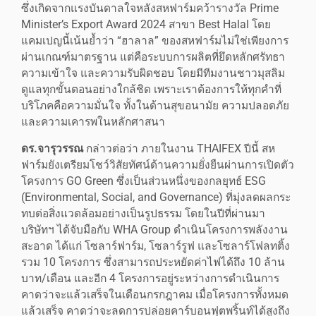
ซึ่งเกิดจากแรงบันดาลใจหลังสหฟาร์มคว้ารางวัล Prime
Minister’s Export Award 2024 สาขา Best Halal โดย
แคมเปญนี้เน้นย้ำว่า “ฮาลาล” ของสหฟาร์มไม่ใช่เพียงการ
ผ่านเกณฑ์มาตรฐาน แต่คือระบบการผลิตที่ยึดหลักศรัทธา
ความเข้าใจ และความรับผิดชอบ โดยมีทีมงานชาวมุสลิม
ดูแลทุกขั้นตอนอย่างใกล้ชิด เพราะเราต้องการให้ทุกคำที่
บริโภคคือความมั่นใจ ทั้งในด้านสุขอนามัย ความปลอดภัย
และความเคารพในหลักศาสนา
ดร.จารุวรรณ
กล่าวต่อว่า ภายในงาน THAIFEX ปีนี้ สห
ฟาร์มยังเตรียมโชว์วิสัยทัศน์ด้านความยั่งยืนผ่านการเปิดตัว
โครงการ GO Green ซึ่งเป็นส่วนหนึ่งของกลยุทธ์ ESG
(Environmental, Social, and Governance) ที่มุ่งลดผลกระ
ทบต่อสิ่งแวดล้อมอย่างเป็นรูปธรรม โดยในปีที่ผ่านมา
บริษัทฯ ได้จับมือกับ WHA Group ดำเนินโครงการพลังงาน
สะอาด ได้แก่ โซลาร์ฟาร์ม, โซลาร์รูฟ และโซลาร์โฟลทติ้ง
รวม 10 โครงการ ซึ่งสามารถประหยัดค่าไฟได้ถึง 10 ล้าน
บาท/เดือน และอีก 4 โครงการอยู่ระหว่างการดำเนินการ
คาดว่าจะแล้วเสร็จในเดือนกรกฎาคม เมื่อโครงการทั้งหมด
แล้วเสร็จ คาดว่าจะลดการปล่อยคาร์บอนฟุตพริ้นท์ได้สูงถึง