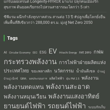
แกร็บเผยเทรนด์ Longevity-HYROX มาแรง ปลุกคนเมืองรัก
สุขภาพ ดันยอดเรียกรถไปสวนสาธารณะโตกว่า 5 เท่า
ซีพีแรม ผนึกกำลังทุกภาคส่วน สานต่อ 13 ปี #ปลูกเพื่อโลกยั่งยืน
เพิ่มพื้นที่สีเขียวกว่า 288,000 ตร.ม. มุ่งสู่ Net Zero 2050
Tags
EV
กฟผ
ESG
AI
net zero
Circular Economy
EEC
Hitachi Energy
กระทรวงพลังงาน
การไฟฟ้าฝ่ายผลิตแห่ง
ประเทศไทย
นวัตกรรม
น้ำมันดีเซล
ขยะพลาสติก
บ้านปู
พลังงาน
ผลิตไฟฟ้า
ปตท.
ผลประกอบการ
บ้านปู เน็กซ์
ฝุ่น PM 2.5
พลังงานสะอาด
พลังงานทดแทน
พลังงานแสงอาทิตย์
พลังงานหมุนเวียน
รถยนต์ไฟฟ้า
ยานยนต์ไฟฟ้า
ระบบกักเก็บ