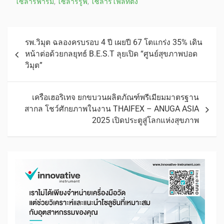
โซลาร์ฟาร์ม
,
โซลาร์รูฟ
,
โซลาร์โฟลทติ้ง
รพ.วิมุต ฉลองครบรอบ 4 ปี เผยปี 67 โตแกร่ง 35% เดิน
หน้าต่อด้วยกลยุทธ์ B.E.S.T ลุยเปิด “ศูนย์สุขภาพปอด
วิมุต”
เครือเฮอริเทจ ยกขบวนผลิตภัณฑ์พรีเมียมมาตรฐาน
สากล โชว์ศักยภาพในงาน THAIFEX – ANUGA ASIA
2025 เปิดประตูสู่โลกแห่งสุขภาพ