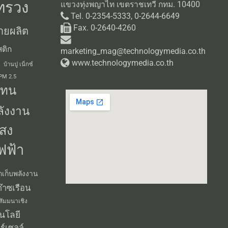
ทรวง
แขวงทุ่งพญาไท เขตราชเทวี กทม. 10400
Tel. 0-2354-5333, 0-2644-6649
Fax. 0-2640-4260
ายผลิต
ติก
marketing_mag@technologymedia.co.th
www.technologymedia.co.th
บ้านปู เน็กซ์
 PM 2.5
แทน
ลังงาน
สง
ฟฟ้า
กเก็บพลังงาน
๊าซเรือน
สัมมนาเชิง
นโลยี
ร์เซลล์