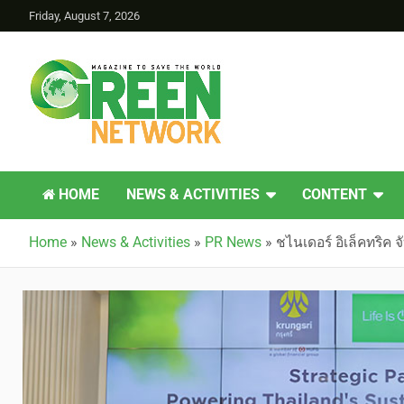
Friday, August 7, 2026
Green Network
HOME
NEWS & ACTIVITIES
CONTENT
Home
»
News & Activities
»
PR News
»
ชไนเดอร์ อิเล็คทริค 