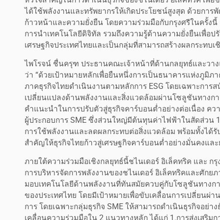
ได้ใช้พลังงานและทรัพยากรให้เกิดประโยชน์สูงสุด ด้วยการ
ก้าวหน้าและความยั่งยืน โดยความร่วมมือกับกรุงศรีในครั้งน
การนำเทคโนโลยีดิจิทัล รวมถึงความรู้ด้านความยั่งยืนเพื่อ
เศรษฐกิจประเทศไทยและเป็นกลุ่มที่สามารถสร้างผลกระทบเช
ไพโรจน์ ชื่นครุฑ ประธานคณะเจ้าหน้าที่ด้านกลยุทธ์และวาง
ว่า “ด้วยเป้าหมายหลักเพื่อยืนหนึ่งการเป็นธนาคารแห่งภูมิภาคเ
ภาคธุรกิจไทยดำเนินงานตามหลักการ ESG โดยเฉพาะการสนั
เปลี่ยนแปลงด้านพลังงานและสิ่งแวดล้อมผ่านโซลูชันทางการเง
คำแนะนำในการปรับตัวสู่ธุรกิจคาร์บอนต่ำอย่างต่อเนื่อง ความ
ผู้ประกอบการ SME ซึ่งส่วนใหญ่มีต้นทุนค่าไฟฟ้าในสัดส่วน 1
การใช้พลังงานและลดผลกระทบต่อสิ่งแวดล้อม พร้อมทั้งได้รับ
สำคัญให้ธุรกิจไทยก้าวสู่เศรษฐกิจคาร์บอนต่ำอย่างมั่นคงและยั
ภายใต้ความร่วมมือเชิงกลยุทธ์นี้ชไนเดอร์ อิเล็คทริค และ ก
การบริหารจัดการพลังงานของชไนเดอร์ อิเล็คทริคและศักยภาพด
มอบเทคโนโลยีด้านพลังงานที่ทันสมัยควบคู่กับโซลูชันทางก
ของประเทศไทย โดยมีเป้าหมายเพื่อขับเคลื่อนการเปลี่ยนผ่าน
การ โดยเฉพาะกลุ่มธุรกิจ SME ให้สามารถดำเนินธุรกิจอย่างยั
เคลื่อนความร่วมมือใน 2 แนวทางหลัก ได้แก่ 1.การส่งเสริมกา