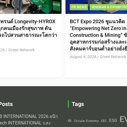
PR NEWS
SEMINAR & EXHIBITIO
เทรนด์ Longevity-HYROX
BCT Expo 2026 ชูแนวคิด
กคนเมืองรักสุขภาพ ดัน
“Empowering Net Zero in
กรถไปสวนสาธารณะโตกว่า
Construction & Mining” ขั
อุตสาหกรรมก่อสร้างและเหม
สังคมคาร์บอนต่ำอย่างยั่งย
026
Green Network
August 6, 2026
Green Network
Posts
Tags
AB INTERNATIONAL 2026 ผนึก
E
ESG
AI
Circular Economy
EEC
Tech INTERNATIONAL และ