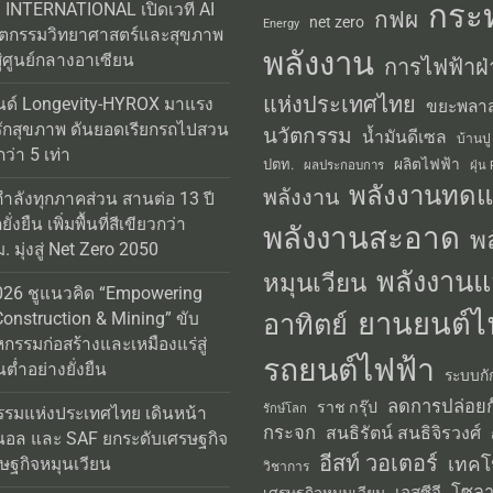
กระ
INTERNATIONAL เปิดเวที AI
กฟผ
net zero
Energy
วัตกรรมวิทยาศาสตร์และสุขภาพ
พลังงาน
่ศูนย์กลางอาเซียน
การไฟฟ้าฝ่
แห่งประเทศไทย
นด์ Longevity-HYROX มาแรง
ขยะพลาส
รักสุขภาพ ดันยอดเรียกรถไปสวน
นวัตกรรม
น้ำมันดีเซล
บ้านปู
่า 5 เท่า
ผลิตไฟฟ้า
ปตท.
ผลประกอบการ
ฝุ่น
พลังงานทด
พลังงาน
กำลังทุกภาคส่วน สานต่อ 13 ปี
่งยืน เพิ่มพื้นที่สีเขียวกว่า
พลังงานสะอาด
พ
 มุ่งสู่ Net Zero 2050
พลังงานแ
หมุนเวียน
26 ชูแนวคิด “Empowering
ยานยนต์ไ
อาทิตย์
Construction & Mining” ขับ
หกรรมก่อสร้างและเหมืองแร่สู่
รถยนต์ไฟฟ้า
ต่ำอย่างยั่งยืน
ระบบกั
ลดการปล่อยก
ราช กรุ๊ป
รักษ์โลก
รมแห่งประเทศไทย เดินหน้า
กระจก
สนธิรัตน์ สนธิจิรวงศ์
นอล และ SAF ยกระดับเศรษฐกิจ
อีสท์ วอเตอร์
เทคโ
ษฐกิจหมุนเวียน
วิชาการ
โซลา
เอสซีจี
เศรษฐกิจหมุนเวียน