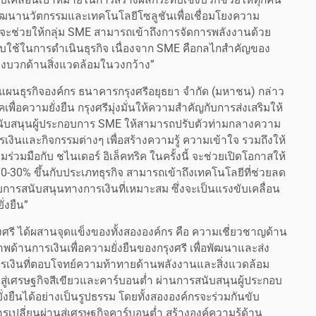
พัฒนานวัตกรรมและเทคโนโลยีโซลูชันเพื่อเชื่อมโยงความ
ี้ จะช่วยให้กลุ่ม SME สามารถเข้าถึงการจัดการพลังงานด้วย
ปรับใช้ในการดำเนินธุรกิจ เนื่องจาก SME คือกลไกสำคัญของ
ิงบวกด้านสิ่งแวดล้อมในวงกว้าง”
แผนธุรกิจองค์กร ธนาคารกรุงศรีอยุธยา จำกัด (มหาชน) กล่าว
พื่อความยั่งยืน กรุงศรีมุ่งมั่นให้ความสำคัญกับการส่งเสริมให้
บสนุนผู้ประกอบการ SME ให้สามารถปรับตัวท่ามกลางความ
ินและกิจกรรมต่างๆ เพื่อสร้างความรู้ ความเข้าใจ รวมถึงให้
ร่วมมือกับ ชไนเดอร์ อิเล็คทริค ในครั้งนี้ จะช่วยเปิดโอกาสให้
0-30% ขึ้นกับประเภทธุรกิจ สามารถเข้าถึงเทคโนโลยีที่ช่วยลด
การสนับสนุนทางการเงินที่เหมาะสม ซึ่งจะเป็นแรงขับเคลื่อน
่งยืน”
รุงศรี ได้ผสานจุดแข็งของทั้งสององค์กร คือ ความเชี่ยวชาญด้าน
้านการเงินเพื่อความยั่งยืนของกรุงศรี เพื่อพัฒนาและส่ง
ารเงินที่ตอบโจทย์ความท้าทายด้านพลังงานและสิ่งแวดล้อม
สู่เศรษฐกิจสีเขียวและคาร์บอนต่ำ ผ่านการสนับสนุนผู้ประกอบ
่งยืนได้อย่างเป็นรูปธรรม โดยทั้งสององค์กรจะร่วมกันขับ
รเปลี่ยนผ่านสู่เศรษฐกิจคาร์บอนต่ำ สร้างองค์ความรู้ด้าน