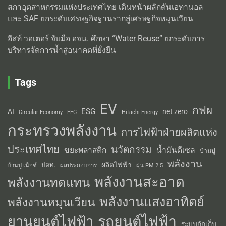
สภาอุตสาหกรรมแห่งประเทศไทย เดินหน้าผลักดันเอทานอล
และ SAF ยกระดับเศรษฐกิจฐานรากสู่เศรษฐกิจหมุนเวียน
อีสท์ วอเตอร์ จับมือ อจน. ศึกษา “Water Reuse” ยกระดับการ
บริหารจัดการน้ำสู่อนาคตที่ยั่งยืน
Tags
EV
กฟผ
ESG
AI
net zero
Circular Economy
EEC
Hitachi Energy
กระทรวงพลังงาน
การไฟฟ้าฝ่ายผลิตแห่ง
ประเทศไทย
นวัตกรรม
น้ำมันดีเซล
ขยะพลาสติก
บ้านปู
พลังงาน
ผลิตไฟฟ้า
ปตท.
ผลประกอบการ
บ้านปู เน็กซ์
ฝุ่น PM 2.5
พลังงานสะอาด
พลังงานทดแทน
พลังงานแสงอาทิตย์
พลังงานหมุนเวียน
รถยนต์ไฟฟ้า
ยานยนต์ไฟฟ้า
ระบบกักเก็บ