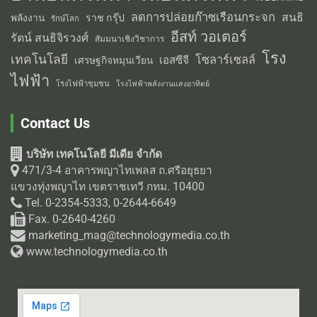
ลดการปล่อยก๊าซเรือนกระจก
สนธิ
พลังงาน
ราช กรุ๊ป
รักษ์โลก
อีสท์ วอเตอร์
รัตน์ สนธิจิรวงศ์
สัมมนาเชิงวิชาการ
โรง
เทคโนโลยี
โซลาร์เซลล์
เอสซีจี
เศรษฐกิจหมุนเวียน
ไฟฟ้า
โรงไฟฟ้าชุมชน
โรงไฟฟ้าพลังงานแสงอาทิตย์
Contact Us
บริษัท เทคโนโลยี มีเดีย จำกัด
471/3-4 อาคารพญาไทเพลส ถ.ศรีอยุธยา
แขวงทุ่งพญาไท เขตราชเทวี กทม. 10400
Tel. 0-2354-5333, 0-2644-6649
Fax. 0-2640-4260
marketing_mag@technologymedia.co.th
www.technologymedia.co.th