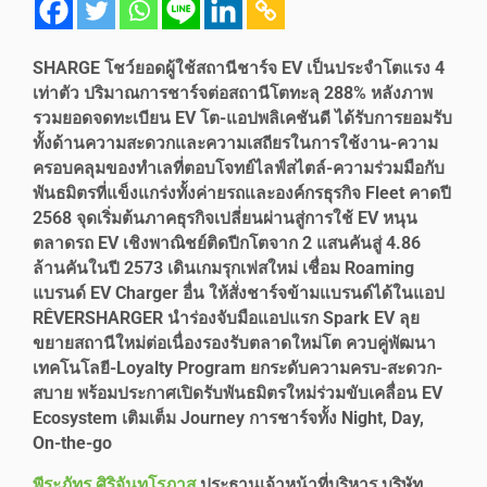
SHARGE โชว์ยอดผู้ใช้สถานีชาร์จ EV เป็นประจำโตแรง 4
เท่าตัว ปริมาณการชาร์จต่อสถานีโตทะลุ 288% หลังภาพ
รวมยอดจดทะเบียน EV โต-แอปพลิเคชันดี ได้รับการยอมรับ
ทั้งด้านความสะดวกและความเสถียรในการใช้งาน-ความ
ครอบคลุมของทำเลที่ตอบโจทย์ไลฟ์สไตล์-ความร่วมมือกับ
พันธมิตรที่แข็งแกร่งทั้งค่ายรถและองค์กรธุรกิจ Fleet คาดปี
2568 จุดเริ่มต้นภาคธุรกิจเปลี่ยนผ่านสู่การใช้ EV หนุน
ตลาดรถ EV เชิงพาณิชย์ติดปีกโตจาก 2 แสนคันสู่ 4.86
ล้านคันในปี 2573 เดินเกมรุกเฟสใหม่ เชื่อม Roaming
แบรนด์ EV Charger อื่น ให้สั่งชาร์จข้ามแบรนด์ได้ในแอป
RÊVERSHARGER นำร่องจับมือแอปแรก Spark EV ลุย
ขยายสถานีใหม่ต่อเนื่องรองรับตลาดใหม่โต ควบคู่พัฒนา
เทคโนโลยี-Loyalty Program ยกระดับความครบ-สะดวก-
สบาย พร้อมประกาศเปิดรับพันธมิตรใหม่ร่วมขับเคลื่อน EV
Ecosystem เติมเต็ม Journey การชาร์จทั้ง Night, Day,
On-the-go
พีระภัทร ศิริจันทโรภาส
ประธานเจ้าหน้าที่บริหาร บริษัท