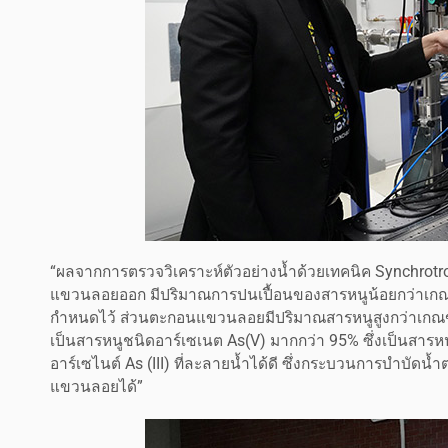
“ผลจากการตรวจวิเคราะห์ตัวอย่างน้ำด้วยเทคนิค Synchrot
แขวนลอยออก มีปริมาณการปนเปื้อนของสารหนูน้อยกว่าเกณ
กำหนดไว้ ส่วนตะกอนแขวนลอยมีปริมาณสารหนูสูงกว่าเกณฑ์
เป็นสารหนูชนิดอาร์เซเนต As(V) มากกว่า 95% ซึ่งเป็นสารหน
อาร์เซไนต์ As (III) ที่ละลายน้ำได้ดี ซึ่งกระบวนการบำบ
แขวนลอยได้”