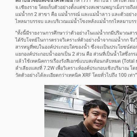
สถาบันวิจัยแสงซินโครตรอน
กล่าวว่า “สถาบันฯ ได้รับตัวอย
จ.เชียงราย โดยเก็บตัวอย่างตั้งแต่ช่วงสะพานพญาเม็งรายถึ
แม่น้ำกก 2 สาขา คือ แม่น้ำกรณ์ และแม่น้ำลาว และตัวอย่าง
ไหลมาบรรจบ และบริเวณแม่น้ำโขงหลังแม่น้ำกกไหลมาบรร
“ทั้งนี้มีรายงานการศึกษาว่าตัวอย่างในแม่น้ำกกมีปริมาณสา
ได้รับโจทย์ในการตรวจวิเคราะห์ตัวอย่างน้ำจากแม่น้ำกก จึงวิ
สารหนูที่พบในองค์ประกอบใดของน้ำ ซึ่งจะเป็นประโยชน์ต่
แยกองค์ประกอบน้ำออกเป็น 2 ส่วน คือ ส่วนที่เป็นน้ำใสซึ
แล้วใช้เทคนิคการเรืองรังสีเอกซ์แบบสะท้อนกลับหมด (Total re
ลำเลียงแสงที่ 7.2W เพื่อวิเคราะห์องค์ประกอบเชิงปริมาณ โด
วัดตัวอย่างได้ละเอียดกว่าเทคนิค XRF โดยทั่วไปถึง 100 เท่า”