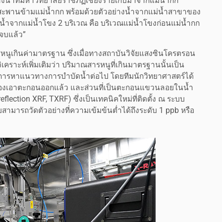
่างน้ำที่มหาวิทยาลัยราชภัฏเชียงรายเก็บมาจากแม่น้ำกก
งสะพานข้ามแม่น้ำกก พร้อมด้วยตัวอย่างน้ำจากแม่น้ำสาขาของ
น้ำจากแม่น้ำโขง 2 บริเวณ คือ บริเวณแม่น้ำโขงก่อนแม่น้ำกก
จบแล้ว”
รหนูเกินค่ามาตรฐาน ซึ่งเมื่อทางสถาบันวิจัยแสงซินโครตรอน
เคราะห์เพิ่มเติมว่า ปริมาณสารหนูที่เกินมาตรฐานนั้นเป็น
อการหาแนวทางการบำบัดน้ำต่อไป โดยทีมนักวิทยาศาสตร์ได้
่งกรองเอาตะกอนออกแล้ว และส่วนที่เป็นตะกอนแขวนลอยในน้ำ
flection XRF, TXRF) ซึ่งเป็นเทคนิคใหม่ที่ติดตั้ง ณ ระบบ
ยสามารถวัดตัวอย่างที่ความเข้มข้นต่ำได้ถึงระดับ 1 ppb หรือ