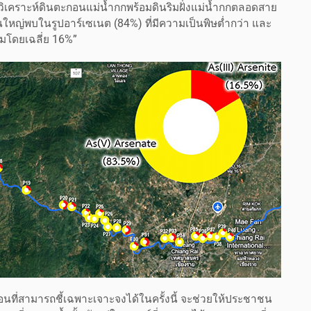
คราะห์ดินตะกอนแม่น้ำกกพร้อมดินริมฝั่งแม่น้ำกกตลอดสาย
นใหญ่พบในรูปอาร์เซเนต (84%) ที่มีความเป็นพิษต่ำกว่า และ
มโดยเฉลี่ย 16%”
ที่สามารถชี้เฉพาะเจาะจงได้ในครั้งนี้ จะช่วยให้ประชาชน