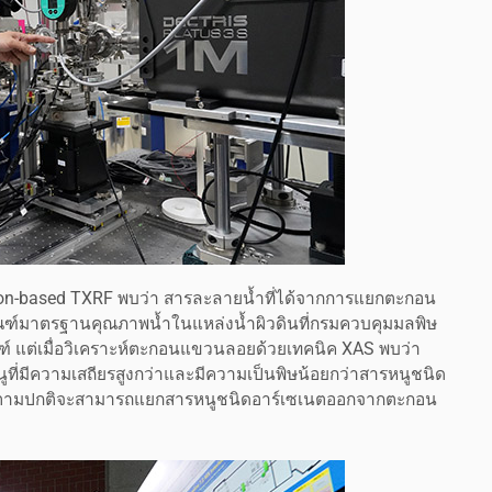
ron-based TXRF พบว่า สารละลายน้ำที่ได้จากการแยกตะกอน
ฑ์มาตรฐานคุณภาพน้ำในแหล่งน้ำผิวดินที่กรมควบคุมมลพิษ
 แต่เมื่อวิเคราะห์ตะกอนแขวนลอยด้วยเทคนิค XAS พบว่า
ูที่มีความเสถียรสูงกว่าและมีความเป็นพิษน้อยกว่าสารหนูชนิด
ัดน้ำตามปกติจะสามารถแยกสารหนูชนิดอาร์เซเนตออกจากตะกอน