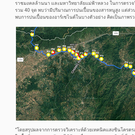
ราชมงคลล้านนา และมหาวิทยาลัยแม่ฟ้าหลวง ในการตรวจวิเ
รวม 40 จุด พบว่ามีปริมาณการปนเปื้อนของสารหนูสูง แต่ส่ว
พบการปนเปื้อนของอาร์เซไนต์ในบางตัวอย่าง คิดเป็นภาพรว
“โดยสรุปผลจากการตรวจวิเคราะห์ด้วยเทคนิคแสงซินโครตรอน