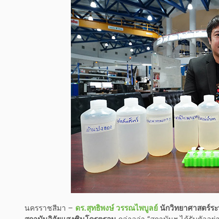
นครราชสีมา –
ดร.สุทธิพงษ์ วรรณไพบูลย์
นักวิทยาศาสตร์ระ