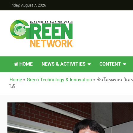
Friday, August 7, 2026
Green Network
HOME
NEWS & ACTIVITIES
CONTENT
Home
»
Green Technology & Innovation
»
ซินโครตรอน วิเคร
ได้