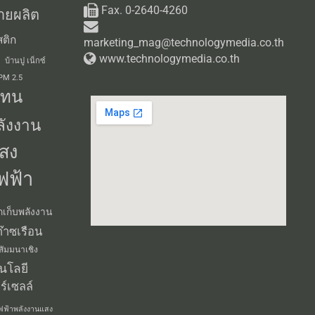
Fax. 0-2640-4260
ายผลิต
ติก
marketing_mag@technologymedia.co.th
www.technologymedia.co.th
บ้านปู เน็กซ์
 PM 2.5
แทน
ลังงาน
สง
ฟฟ้า
กเก็บพลังงาน
๊าซเรือน
สัมมนาเชิง
นโลยี
ร์เซลล์
ฟฟ้าพลังงานแสง