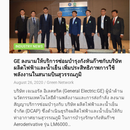
INDUSTRY NEWS
GE ลงนามให้บริการซ่อมบำรุงกังหันก๊าซกับบริษัท
ผลิตไฟฟ้าและน้ำเย็น เพิ่มประสิทธิภาพการใช้
พลังงานในสนามบินสุวรรณภูมิ
August 26, 2020
Green Network
บริษัท เจเนอรัล อิเลคทริค (General Electric:GE) ผู้นำด้าน
นวัตกรรมเทคโนโลยีด้านพลังงานและการส่งกำลัง ลงนาม
สัญญาบริการซ่อมบำรุงกับ บริษัท ผลิตไฟฟ้าและน้ำเย็น
จำกัด (DCAP) ซึ่งดำเนินธุรกิจผลิตไฟฟ้าและน้ำเย็นให้กับ
ท่าอากาศยานสุวรรณภูมิ ในการบำรุงรักษากังหันก๊าซ
Aeroderivative รุ่น LM6000…