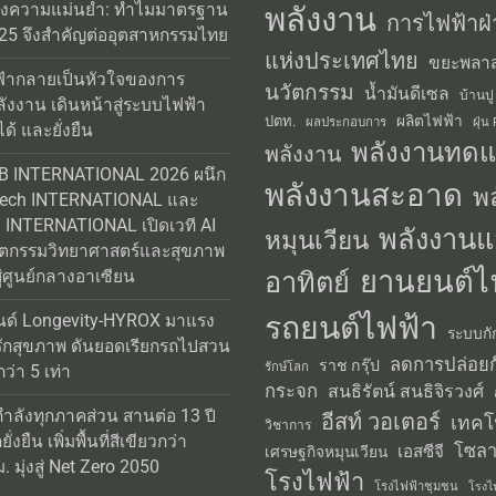
่งความแม่นยำ: ทำไมมาตรฐาน
พลังงาน
การไฟฟ้าฝ่
25 จึงสำคัญต่ออุตสาหกรรมไทย
แห่งประเทศไทย
ขยะพลาส
้ากลายเป็นหัวใจของการ
นวัตกรรม
น้ำมันดีเซล
บ้านปู
ลังงาน เดินหน้าสู่ระบบไฟฟ้า
ผลิตไฟฟ้า
ปตท.
ผลประกอบการ
ฝุ่น
ได้ และยั่งยืน
พลังงานทด
พลังงาน
AB INTERNATIONAL 2026 ผนึก
พลังงานสะอาด
พ
Tech INTERNATIONAL และ
INTERNATIONAL เปิดเวที AI
พลังงานแ
หมุนเวียน
วัตกรรมวิทยาศาสตร์และสุขภาพ
ยานยนต์ไ
อาทิตย์
่ศูนย์กลางอาเซียน
รถยนต์ไฟฟ้า
นด์ Longevity-HYROX มาแรง
ระบบกั
รักสุขภาพ ดันยอดเรียกรถไปสวน
ลดการปล่อยก
ราช กรุ๊ป
รักษ์โลก
่า 5 เท่า
กระจก
สนธิรัตน์ สนธิจิรวงศ์
กำลังทุกภาคส่วน สานต่อ 13 ปี
อีสท์ วอเตอร์
เทคโ
วิชาการ
่งยืน เพิ่มพื้นที่สีเขียวกว่า
โซลา
เอสซีจี
เศรษฐกิจหมุนเวียน
 มุ่งสู่ Net Zero 2050
โรงไฟฟ้า
โรงไฟฟ้าชุมชน
โรงไ