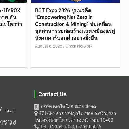
ty-HYROX
BCT Expo 2026 ชูแนวคิด
ภาพ ดัน
“Empowering Net Zero in
ณะโตกว่า
Construction & Mining” ขับเคลื่อน
อุตสาหกรรมก่อสร้างและเหมืองแร่สู่
สังคมคาร์บอนต่ำอย่างยั่งยืน
August 6, 2026
Green Network
Contact Us
บริษัท เทคโนโลยี มีเดีย จำกัด
V
Hitachi
471/3-4 อาคารพญาไทเพลส ถ.ศรีอยุธยา
ทรวง
แขวงทุ่งพญาไท เขตราชเทวี กทม. 10400
Tel. 0-2354-5333, 0-2644-6649