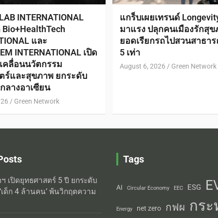
 LAB INTERNATIONAL
แกร็บเผยเทรนด์ Longevi
ก Bio+HealthTech
มาแรง ปลุกคนเมืองรักสุข
TIONAL และ
ยอดเรียกรถไปสวนสาธาร
EM INTERNATIONAL เปิด
5 เท่า
ับเคลื่อนนวัตกรรม
August 6, 2026
Green Network
ตร์และสุขภาพ ยกระดับ
ย์กลางอาเซียน
026
Green Network
Posts
Tags
ิตฯ เปิดยุทธศาสตร์ 5 ปี ยกระดับ
E
ESG
AI
Circular Economy
EEC
‘เด็ก 4 ล้านคน’ พ้นวิกฤตความ
กระ
กฟผ
net zero
Energy