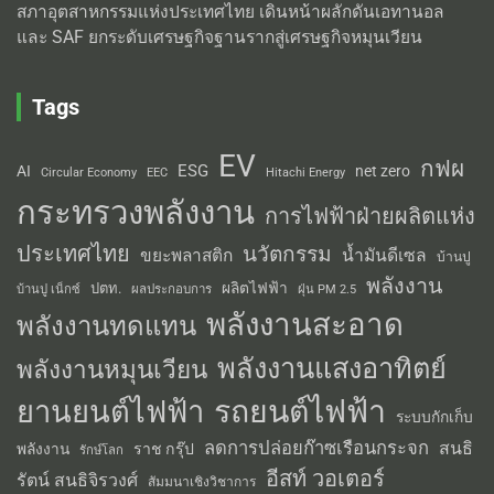
สภาอุตสาหกรรมแห่งประเทศไทย เดินหน้าผลักดันเอทานอล
และ SAF ยกระดับเศรษฐกิจฐานรากสู่เศรษฐกิจหมุนเวียน
Tags
EV
กฟผ
ESG
AI
net zero
Circular Economy
EEC
Hitachi Energy
กระทรวงพลังงาน
การไฟฟ้าฝ่ายผลิตแห่ง
ประเทศไทย
นวัตกรรม
น้ำมันดีเซล
ขยะพลาสติก
บ้านปู
พลังงาน
ผลิตไฟฟ้า
ปตท.
ผลประกอบการ
บ้านปู เน็กซ์
ฝุ่น PM 2.5
พลังงานสะอาด
พลังงานทดแทน
พลังงานแสงอาทิตย์
พลังงานหมุนเวียน
รถยนต์ไฟฟ้า
ยานยนต์ไฟฟ้า
ระบบกักเก็บ
ลดการปล่อยก๊าซเรือนกระจก
สนธิ
พลังงาน
ราช กรุ๊ป
รักษ์โลก
อีสท์ วอเตอร์
รัตน์ สนธิจิรวงศ์
สัมมนาเชิงวิชาการ