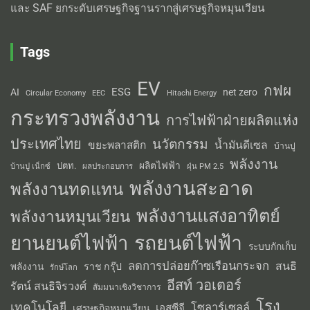
และ SAF ยกระดับเศรษฐกิจฐานรากสู่เศรษฐกิจหมุนเวียน
Tags
EV
กฟผ
ESG
AI
net zero
Circular Economy
EEC
Hitachi Energy
กระทรวงพลังงาน
การไฟฟ้าฝ่ายผลิตแห่ง
ประเทศไทย
นวัตกรรม
น้ำมันดีเซล
ขยะพลาสติก
บ้านปู
พลังงาน
ผลิตไฟฟ้า
ปตท.
ผลประกอบการ
บ้านปู เน็กซ์
ฝุ่น PM 2.5
พลังงานสะอาด
พลังงานทดแทน
พลังงานแสงอาทิตย์
พลังงานหมุนเวียน
รถยนต์ไฟฟ้า
ยานยนต์ไฟฟ้า
ระบบกักเก็บ
ลดการปล่อยก๊าซเรือนกระจก
สนธิ
พลังงาน
ราช กรุ๊ป
รักษ์โลก
อีสท์ วอเตอร์
รัตน์ สนธิจิรวงศ์
สัมมนาเชิงวิชาการ
โรง
เทคโนโลยี
โซลาร์เซลล์
เอสซีจี
เศรษฐกิจหมุนเวียน