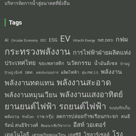
บริหารจัดการน้ำสู่อนาคตที่ยั่งยืน
Tags
EV
กฟผ
ESG
AI
net zero
Circular Economy
EEC
Hitachi Energy
กระทรวงพลังงาน
การไฟฟ้าฝ่ายผลิตแห่ง
ประเทศไทย
นวัตกรรม
น้ำมันดีเซล
ขยะพลาสติก
บ้านปู
พลังงาน
ผลิตไฟฟ้า
ปตท.
ผลประกอบการ
บ้านปู เน็กซ์
ฝุ่น PM 2.5
พลังงานสะอาด
พลังงานทดแทน
พลังงานแสงอาทิตย์
พลังงานหมุนเวียน
รถยนต์ไฟฟ้า
ยานยนต์ไฟฟ้า
ระบบกักเก็บ
ลดการปล่อยก๊าซเรือนกระจก
สนธิ
พลังงาน
ราช กรุ๊ป
รักษ์โลก
อีสท์ วอเตอร์
รัตน์ สนธิจิรวงศ์
สัมมนาเชิงวิชาการ
โรง
เทคโนโลยี
โซลาร์เซลล์
เอสซีจี
เศรษฐกิจหมุนเวียน