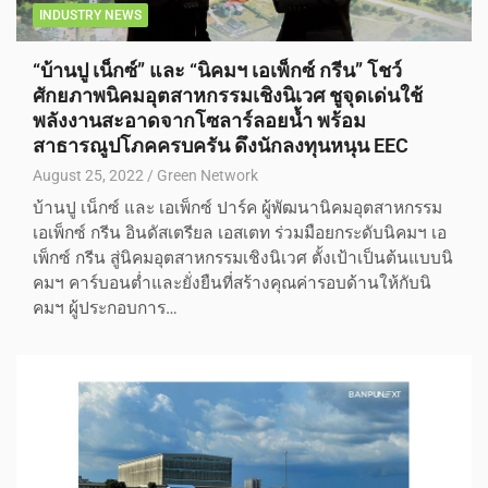
INDUSTRY NEWS
“บ้านปู เน็กซ์” และ “นิคมฯ เอเพ็กซ์ กรีน” โชว์
ศักยภาพนิคมอุตสาหกรรมเชิงนิเวศ ชูจุดเด่นใช้
พลังงานสะอาดจากโซลาร์ลอยน้ำ พร้อม
สาธารณูปโภคครบครัน ดึงนักลงทุนหนุน EEC
August 25, 2022
Green Network
บ้านปู เน็กซ์ และ เอเพ็กซ์ ปาร์ค ผู้พัฒนานิคมอุตสาหกรรม
เอเพ็กซ์ กรีน อินดัสเตรียล เอสเตท ร่วมมือยกระดับนิคมฯ เอ
เพ็กซ์ กรีน สู่นิคมอุตสาหกรรมเชิงนิเวศ ตั้งเป้าเป็นต้นแบบนิ
คมฯ คาร์บอนต่ำและยั่งยืนที่สร้างคุณค่ารอบด้านให้กับนิ
คมฯ ผู้ประกอบการ…