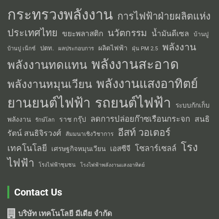
กระทรวงพลังงาน
การไฟฟ้าฝ่ายผลิตแห่ง
ประเทศไทย
นวัตกรรม
น้ำมันดีเซล
ขยะพลาสติก
บ้านปู
พลังงาน
ผลิตไฟฟ้า
ปตท.
ผลประกอบการ
บ้านปู เน็กซ์
ฝุ่น PM 2.5
พลังงานสะอาด
พลังงานทดแทน
พลังงานแสงอาทิตย์
พลังงานหมุนเวียน
รถยนต์ไฟฟ้า
ยานยนต์ไฟฟ้า
ระบบกักเก็บ
ลดการปล่อยก๊าซเรือนกระจก
สนธิ
พลังงาน
ราช กรุ๊ป
รักษ์โลก
อีสท์ วอเตอร์
รัตน์ สนธิจิรวงศ์
สัมมนาเชิงวิชาการ
โรง
เทคโนโลยี
โซลาร์เซลล์
เอสซีจี
เศรษฐกิจหมุนเวียน
ไฟฟ้า
โรงไฟฟ้าชุมชน
โรงไฟฟ้าพลังงานแสงอาทิตย์
Contact Us
บริษัท เทคโนโลยี มีเดีย จำกัด