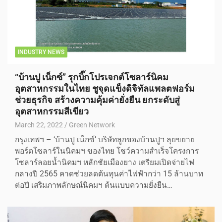
INDUSTRY NEWS
“บ้านปู เน็กซ์” รุกบิ๊กโปรเจกต์โซลาร์นิคม
อุตสาหกรรมในไทย ชูจุดแข็งดิจิทัลแพลตฟอร์ม
ช่วยธุรกิจ สร้างความคุ้มค่ายั่งยืน ยกระดับสู่
อุตสาหกรรมสีเขียว
March 22, 2022
Green Network
กรุงเทพฯ – ‘บ้านปู เน็กซ์’ บริษัทลูกของบ้านปูฯ ลุยขยาย
พอร์ตโซลาร์ในนิคมฯ ของไทย โชว์ความสำเร็จโครงการ
โซลาร์ลอยน้ำนิคมฯ หลักชัยเมืองยาง เตรียมเปิดจ่ายไฟ
กลางปี 2565 คาดช่วยลดต้นทุนค่าไฟฟ้ากว่า 15 ล้านบาท
ต่อปี เสริมภาพลักษณ์นิคมฯ ต้นแบบความยั่งยืน…