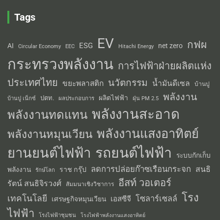
Tags
EV
กฟผ
ESG
AI
net zero
Circular Economy
EEC
Hitachi Energy
กระทรวงพลังงาน
การไฟฟ้าฝ่ายผลิตแห่ง
ประเทศไทย
นวัตกรรม
น้ำมันดีเซล
ขยะพลาสติก
บ้านปู
พลังงาน
ผลิตไฟฟ้า
ปตท.
ผลประกอบการ
บ้านปู เน็กซ์
ฝุ่น PM 2.5
พลังงานสะอาด
พลังงานทดแทน
พลังงานแสงอาทิตย์
พลังงานหมุนเวียน
รถยนต์ไฟฟ้า
ยานยนต์ไฟฟ้า
ระบบกักเก็บ
ลดการปล่อยก๊าซเรือนกระจก
สนธิ
พลังงาน
ราช กรุ๊ป
รักษ์โลก
อีสท์ วอเตอร์
รัตน์ สนธิจิรวงศ์
สัมมนาเชิงวิชาการ
โรง
เทคโนโลยี
โซลาร์เซลล์
เอสซีจี
เศรษฐกิจหมุนเวียน
ไฟฟ้า
โรงไฟฟ้าชุมชน
โรงไฟฟ้าพลังงานแสงอาทิตย์