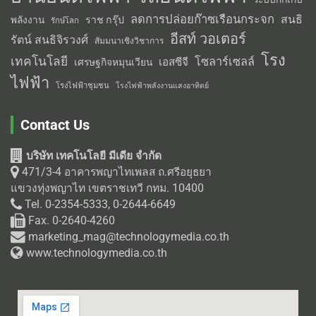
ลดการปล่อยก๊าซเรือนกระจก
สนธิ
พลังงาน
ราช กรุ๊ป
รักษ์โลก
อีสท์ วอเตอร์
รัตน์ สนธิจิรวงศ์
สัมมนาเชิงวิชาการ
โรง
เทคโนโลยี
โซลาร์เซลล์
เอสซีจี
เศรษฐกิจหมุนเวียน
ไฟฟ้า
โรงไฟฟ้าชุมชน
โรงไฟฟ้าพลังงานแสงอาทิตย์
Contact Us
บริษัท เทคโนโลยี มีเดีย จำกัด
471/3-4 อาคารพญาไทเพลส ถ.ศรีอยุธยา
แขวงทุ่งพญาไท เขตราชเทวี กทม. 10400
Tel. 0-2354-5333, 0-2644-6649
Fax. 0-2640-4260
marketing_mag@technologymedia.co.th
www.technologymedia.co.th