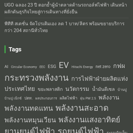
UGO ฉลอง 23 ปี ตอกย้ำผู้นำตลาดด้านรถกอล์ฟไฟฟ้า เดินหน้า
ผลักดันธุรกิจไทยสู่การเดินทางที่ยั่งยืน
พีทีที สเตชั่น จัดโปรเติมเอง ลด 1 บาท/ลิตร พร้อมขยายบริการ
กว่า 204 สถานีทั่วไทย
Tags
EV
กฟผ
ESG
AI
net zero
Circular Economy
EEC
Hitachi Energy
กระทรวงพลังงาน
การไฟฟ้าฝ่ายผลิตแห่ง
ประเทศไทย
นวัตกรรม
น้ำมันดีเซล
ขยะพลาสติก
บ้านปู
พลังงาน
ผลิตไฟฟ้า
ปตท.
ผลประกอบการ
บ้านปู เน็กซ์
ฝุ่น PM 2.5
พลังงานสะอาด
พลังงานทดแทน
พลังงานแสงอาทิตย์
พลังงานหมุนเวียน
รถยนต์ไฟฟ้า
ยานยนต์ไฟฟ้า
ระบบกักเก็บ