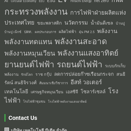
ESG
AI
net zero
Circular Economy
EEC
Hitachi Energy
กระทรวงพลังงาน
การไฟฟ้าฝ่ายผลิตแห่ง
ประเทศไทย
นวัตกรรม
น้ำมันดีเซล
ขยะพลาสติก
บ้านปู
พลังงาน
ผลิตไฟฟ้า
ปตท.
ผลประกอบการ
บ้านปู เน็กซ์
ฝุ่น PM 2.5
พลังงานสะอาด
พลังงานทดแทน
พลังงานแสงอาทิตย์
พลังงานหมุนเวียน
รถยนต์ไฟฟ้า
ยานยนต์ไฟฟ้า
ระบบกักเก็บ
ลดการปล่อยก๊าซเรือนกระจก
สนธิ
พลังงาน
ราช กรุ๊ป
รักษ์โลก
อีสท์ วอเตอร์
รัตน์ สนธิจิรวงศ์
สัมมนาเชิงวิชาการ
โรง
เทคโนโลยี
โซลาร์เซลล์
เอสซีจี
เศรษฐกิจหมุนเวียน
ไฟฟ้า
โรงไฟฟ้าชุมชน
โรงไฟฟ้าพลังงานแสงอาทิตย์
Contact Us
บริษัท เทคโนโลยี มีเดีย จำกัด