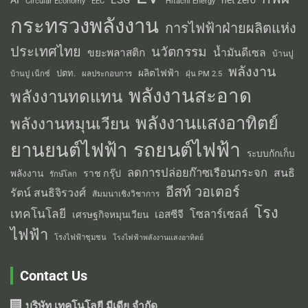
ESG
AI
net zero
Circular Economy
EEC
Hitachi Energy
กระทรวงพลังงาน
การไฟฟ้าฝ่ายผลิตแห่ง
ประเทศไทย
นวัตกรรม
น้ำมันดีเซล
ขยะพลาสติก
บ้านปู
พลังงาน
ผลิตไฟฟ้า
ปตท.
ผลประกอบการ
บ้านปู เน็กซ์
ฝุ่น PM 2.5
พลังงานสะอาด
พลังงานทดแทน
พลังงานแสงอาทิตย์
พลังงานหมุนเวียน
รถยนต์ไฟฟ้า
ยานยนต์ไฟฟ้า
ระบบกักเก็บ
ลดการปล่อยก๊าซเรือนกระจก
สนธิ
พลังงาน
ราช กรุ๊ป
รักษ์โลก
อีสท์ วอเตอร์
รัตน์ สนธิจิรวงศ์
สัมมนาเชิงวิชาการ
โรง
เทคโนโลยี
โซลาร์เซลล์
เอสซีจี
เศรษฐกิจหมุนเวียน
ไฟฟ้า
โรงไฟฟ้าชุมชน
โรงไฟฟ้าพลังงานแสงอาทิตย์
Contact Us
บริษัท เทคโนโลยี มีเดีย จำกัด