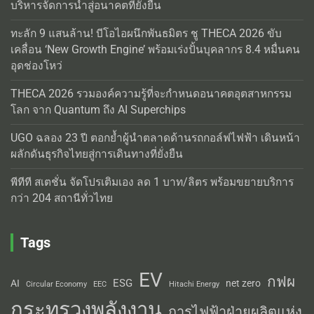
บริหารจัดการน้ำสู่อนาคตที่ยั่งยืน
ทะลัก 9 แสนล้าน! บีโอไอผนึกพันธมิตร ชู THECA 2026 ขับ
เคลื่อน ‘New Growth Engine’ พร้อมเร่งปั้นบุคลากร 8.4 หมื่นคน
อุดช่องโหว่
THECA 2026 รวมองค์ความรู้ที่จะกำหนดอนาคตอุตสาหกรรม
โลก จาก Quantum ถึง AI Superchips
UGO ฉลอง 23 ปี ตอกย้ำผู้นำตลาดด้านรถกอล์ฟไฟฟ้า เดินหน้า
ผลักดันธุรกิจไทยสู่การเดินทางที่ยั่งยืน
พีทีที สเตชั่น จัดโปรเติมเอง ลด 1 บาท/ลิตร พร้อมขยายบริการ
กว่า 204 สถานีทั่วไทย
Tags
EV
กฟผ
ESG
AI
net zero
Circular Economy
EEC
Hitachi Energy
กระทรวงพลังงาน
การไฟฟ้าฝ่ายผลิตแห่ง