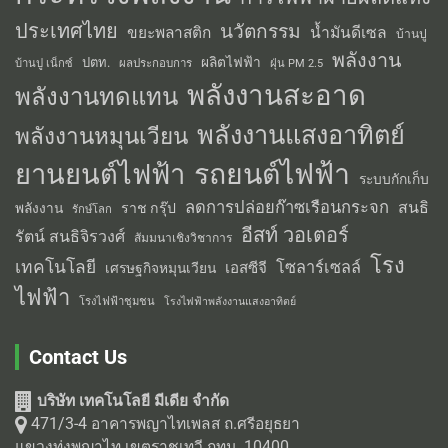
ประเทศไทย
นวัตกรรม
น้ำมันดีเซล
ขยะพลาสติก
บ้านปู
พลังงาน
ผลิตไฟฟ้า
ปตท.
ผลประกอบการ
บ้านปู เน็กซ์
ฝุ่น PM 2.5
พลังงานสะอาด
พลังงานทดแทน
พลังงานแสงอาทิตย์
พลังงานหมุนเวียน
รถยนต์ไฟฟ้า
ยานยนต์ไฟฟ้า
ระบบกักเก็บ
ลดการปล่อยก๊าซเรือนกระจก
สนธิ
พลังงาน
ราช กรุ๊ป
รักษ์โลก
อีสท์ วอเตอร์
รัตน์ สนธิจิรวงศ์
สัมมนาเชิงวิชาการ
โรง
เทคโนโลยี
โซลาร์เซลล์
เอสซีจี
เศรษฐกิจหมุนเวียน
ไฟฟ้า
โรงไฟฟ้าชุมชน
โรงไฟฟ้าพลังงานแสงอาทิตย์
Contact Us
บริษัท เทคโนโลยี มีเดีย จำกัด
471/3-4 อาคารพญาไทเพลส ถ.ศรีอยุธยา
แขวงทุ่งพญาไท เขตราชเทวี กทม. 10400