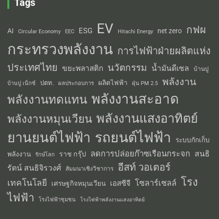
Tags
EV
กฟผ
ESG
AI
net zero
Circular Economy
EEC
Hitachi Energy
กระทรวงพลังงาน
การไฟฟ้าฝ่ายผลิตแห่ง
ประเทศไทย
นวัตกรรม
น้ำมันดีเซล
ขยะพลาสติก
บ้านปู
พลังงาน
ผลิตไฟฟ้า
ปตท.
ผลประกอบการ
บ้านปู เน็กซ์
ฝุ่น PM 2.5
พลังงานสะอาด
พลังงานทดแทน
พลังงานแสงอาทิตย์
พลังงานหมุนเวียน
รถยนต์ไฟฟ้า
ยานยนต์ไฟฟ้า
ระบบกักเก็บ
ลดการปล่อยก๊าซเรือนกระจก
สนธิ
พลังงาน
ราช กรุ๊ป
รักษ์โลก
อีสท์ วอเตอร์
รัตน์ สนธิจิรวงศ์
สัมมนาเชิงวิชาการ
โรง
เทคโนโลยี
โซลาร์เซลล์
เอสซีจี
เศรษฐกิจหมุนเวียน
ไฟฟ้า
โรงไฟฟ้าชุมชน
โรงไฟฟ้าพลังงานแสงอาทิตย์