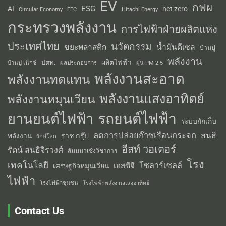
EV
กฟผ
ESG
AI
net zero
Circular Economy
EEC
Hitachi Energy
กระทรวงพลังงาน
การไฟฟ้าฝ่ายผลิตแห่ง
ประเทศไทย
นวัตกรรม
น้ำมันดีเซล
ขยะพลาสติก
บ้านปู
พลังงาน
ผลิตไฟฟ้า
ปตท.
ผลประกอบการ
บ้านปู เน็กซ์
ฝุ่น PM 2.5
พลังงานสะอาด
พลังงานทดแทน
พลังงานแสงอาทิตย์
พลังงานหมุนเวียน
รถยนต์ไฟฟ้า
ยานยนต์ไฟฟ้า
ระบบกักเก็บ
ลดการปล่อยก๊าซเรือนกระจก
สนธิ
พลังงาน
ราช กรุ๊ป
รักษ์โลก
อีสท์ วอเตอร์
รัตน์ สนธิจิรวงศ์
สัมมนาเชิงวิชาการ
โรง
เทคโนโลยี
โซลาร์เซลล์
เอสซีจี
เศรษฐกิจหมุนเวียน
ไฟฟ้า
โรงไฟฟ้าชุมชน
โรงไฟฟ้าพลังงานแสงอาทิตย์
Contact Us