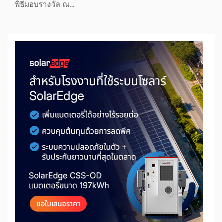
พิธีมอบรางวัล ณ…