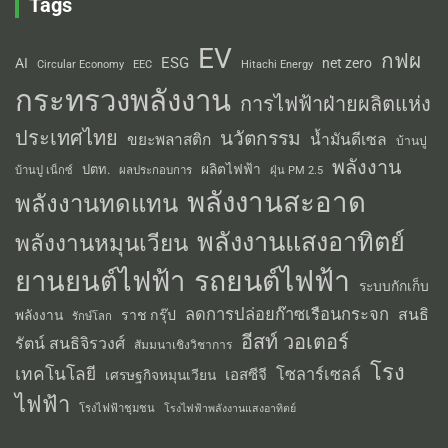
Tags
EV
กฟผ
ESG
AI
net zero
Circular Economy
EEC
Hitachi Energy
กระทรวงพลังงาน
การไฟฟ้าฝ่ายผลิตแห่ง
ประเทศไทย
นวัตกรรม
น้ำมันดีเซล
ขยะพลาสติก
บ้านปู
พลังงาน
ผลิตไฟฟ้า
ปตท.
ผลประกอบการ
บ้านปู เน็กซ์
ฝุ่น PM 2.5
พลังงานสะอาด
พลังงานทดแทน
พลังงานแสงอาทิตย์
พลังงานหมุนเวียน
รถยนต์ไฟฟ้า
ยานยนต์ไฟฟ้า
ระบบกักเก็บ
ลดการปล่อยก๊าซเรือนกระจก
สนธิ
พลังงาน
ราช กรุ๊ป
รักษ์โลก
อีสท์ วอเตอร์
รัตน์ สนธิจิรวงศ์
สัมมนาเชิงวิชาการ
โรง
เทคโนโลยี
โซลาร์เซลล์
เอสซีจี
เศรษฐกิจหมุนเวียน
ไฟฟ้า
โรงไฟฟ้าชุมชน
โรงไฟฟ้าพลังงานแสงอาทิตย์