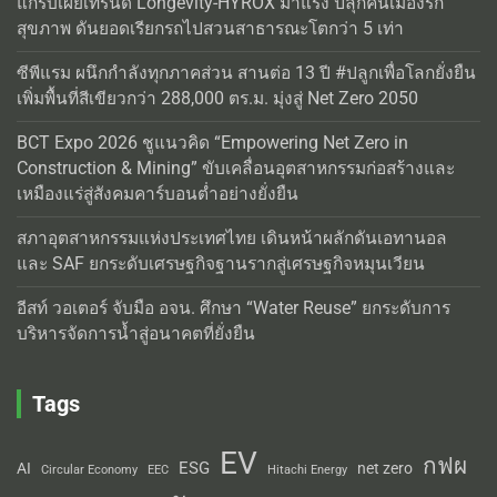
แกร็บเผยเทรนด์ Longevity-HYROX มาแรง ปลุกคนเมืองรัก
สุขภาพ ดันยอดเรียกรถไปสวนสาธารณะโตกว่า 5 เท่า
ซีพีแรม ผนึกกำลังทุกภาคส่วน สานต่อ 13 ปี #ปลูกเพื่อโลกยั่งยืน
เพิ่มพื้นที่สีเขียวกว่า 288,000 ตร.ม. มุ่งสู่ Net Zero 2050
BCT Expo 2026 ชูแนวคิด “Empowering Net Zero in
Construction & Mining” ขับเคลื่อนอุตสาหกรรมก่อสร้างและ
เหมืองแร่สู่สังคมคาร์บอนต่ำอย่างยั่งยืน
สภาอุตสาหกรรมแห่งประเทศไทย เดินหน้าผลักดันเอทานอล
และ SAF ยกระดับเศรษฐกิจฐานรากสู่เศรษฐกิจหมุนเวียน
อีสท์ วอเตอร์ จับมือ อจน. ศึกษา “Water Reuse” ยกระดับการ
บริหารจัดการน้ำสู่อนาคตที่ยั่งยืน
Tags
EV
กฟผ
ESG
AI
net zero
Circular Economy
EEC
Hitachi Energy