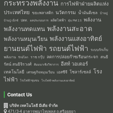
กระทรวงพลังงาน
การไฟฟ้าฝ่ายผลิตแห่ง
ประเทศไทย
นวัตกรรม
น้ำมันดีเซล
ขยะพลาสติก
บ้านปู
พลังงาน
ผลิตไฟฟ้า
ปตท.
ผลประกอบการ
บ้านปู เน็กซ์
ฝุ่น PM 2.5
พลังงานสะอาด
พลังงานทดแทน
พลังงานแสงอาทิตย์
พลังงานหมุนเวียน
รถยนต์ไฟฟ้า
ยานยนต์ไฟฟ้า
ระบบกักเก็บ
ลดการปล่อยก๊าซเรือนกระจก
สนธิ
พลังงาน
ราช กรุ๊ป
รักษ์โลก
อีสท์ วอเตอร์
รัตน์ สนธิจิรวงศ์
สัมมนาเชิงวิชาการ
โรง
เทคโนโลยี
โซลาร์เซลล์
เอสซีจี
เศรษฐกิจหมุนเวียน
ไฟฟ้า
โรงไฟฟ้าชุมชน
โรงไฟฟ้าพลังงานแสงอาทิตย์
Contact Us
บริษัท เทคโนโลยี มีเดีย จำกัด
471/3-4 อาคารพญาไทเพลส ถ.ศรีอยุธยา