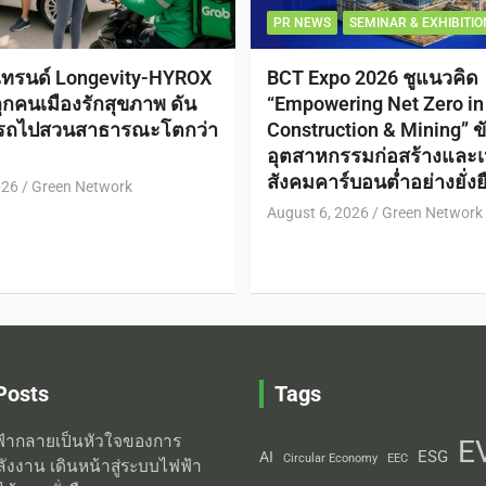
PR NEWS
SEMINAR & EXHIBITIO
เทรนด์ Longevity-HYROX
BCT Expo 2026 ชูแนวคิด
กคนเมืองรักสุขภาพ ดัน
“Empowering Net Zero in
กรถไปสวนสาธารณะโตกว่า
Construction & Mining” ขั
อุตสาหกรรมก่อสร้างและเหม
สังคมคาร์บอนต่ำอย่างยั่งย
026
Green Network
August 6, 2026
Green Network
Posts
Tags
้ากลายเป็นหัวใจของการ
E
ESG
AI
Circular Economy
EEC
ลังงาน เดินหน้าสู่ระบบไฟฟ้า