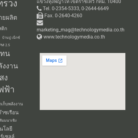
ทรวง
แขวงทุ่งพญาไท เขตราชเทวี กทม. 10400
Tel. 0-2354-5333, 0-2644-6649
Fax. 0-2640-4260
ายผลิต
ติก
marketing_mag@technologymedia.co.th
www.technologymedia.co.th
บ้านปู เน็กซ์
 PM 2.5
แทน
ลังงาน
สง
ฟฟ้า
กเก็บพลังงาน
๊าซเรือน
สัมมนาเชิง
นโลยี
ร์เซลล์