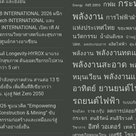
กระ
ได้ และยั่งยืน
กฟผ
net zero
Energy
AB INTERNATIONAL 2026 ผนึก
พลังงาน
การไฟฟ้าฝ่
Tech INTERNATIONAL และ
แห่งประเทศไทย
INTERNATIONAL เปิดเวที AI
ขยะพลาส
วัตกรรมวิทยาศาสตร์และสุขภาพ
นวัตกรรม
น้ำมันดีเซล
บ้านปู
่ศูนย์กลางอาเซียน
ผลิตไฟฟ้า
ปตท.
ผลประกอบการ
ฝุ่น
พลังงานทด
พลังงาน
นด์ Longevity-HYROX มาแรง
รักสุขภาพ ดันยอดเรียกรถไปสวน
พลังงานสะอาด
พ
่า 5 เท่า
พลังงานแ
หมุนเวียน
กำลังทุกภาคส่วน สานต่อ 13 ปี
ยานยนต์ไ
อาทิตย์
่งยืน เพิ่มพื้นที่สีเขียวกว่า
 มุ่งสู่ Net Zero 2050
รถยนต์ไฟฟ้า
ระบบกั
26 ชูแนวคิด “Empowering
ลดการปล่อยก
ราช กรุ๊ป
รักษ์โลก
Construction & Mining” ขับ
กระจก
สนธิรัตน์ สนธิจิรวงศ์
หกรรมก่อสร้างและเหมืองแร่สู่
อีสท์ วอเตอร์
เทคโ
ต่ำอย่างยั่งยืน
วิชาการ
โซลา
เอสซีจี
เศรษฐกิจหมุนเวียน