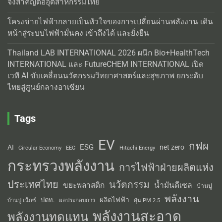
จึงสำคัญต่ออุตสาหกรรมไทย
โครงข่ายไฟฟ้ากลายเป็นหัวใจของการเปลี่ยนผ่านพลังงาน เดิน
หน้าสู่ระบบไฟฟ้ามั่นคง เข้าถึงได้ และยั่งยืน
Thailand LAB INTERNATIONAL 2026 ผนึก Bio+HealthTech
INTERNATIONAL และ FutureCHEM INTERNATIONAL เปิด
เวที AI ขับเคลื่อนนวัตกรรมวิทยาศาสตร์และสุขภาพ ยกระดับ
ไทยสู่ศูนย์กลางอาเซียน
Tags
EV
กฟผ
ESG
AI
net zero
Circular Economy
EEC
Hitachi Energy
กระทรวงพลังงาน
การไฟฟ้าฝ่ายผลิตแห่ง
ประเทศไทย
นวัตกรรม
น้ำมันดีเซล
ขยะพลาสติก
บ้านปู
พลังงาน
ผลิตไฟฟ้า
ปตท.
ผลประกอบการ
บ้านปู เน็กซ์
ฝุ่น PM 2.5
พลังงานสะอาด
พลังงานทดแทน