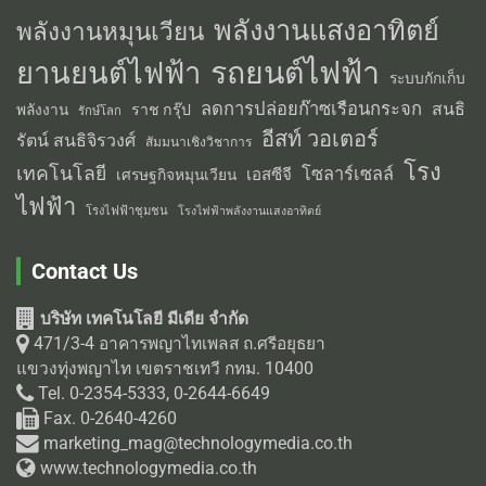
พลังงานแสงอาทิตย์
พลังงานหมุนเวียน
รถยนต์ไฟฟ้า
ยานยนต์ไฟฟ้า
ระบบกักเก็บ
ลดการปล่อยก๊าซเรือนกระจก
สนธิ
พลังงาน
ราช กรุ๊ป
รักษ์โลก
อีสท์ วอเตอร์
รัตน์ สนธิจิรวงศ์
สัมมนาเชิงวิชาการ
โรง
เทคโนโลยี
โซลาร์เซลล์
เอสซีจี
เศรษฐกิจหมุนเวียน
ไฟฟ้า
โรงไฟฟ้าชุมชน
โรงไฟฟ้าพลังงานแสงอาทิตย์
Contact Us
บริษัท เทคโนโลยี มีเดีย จำกัด
471/3-4 อาคารพญาไทเพลส ถ.ศรีอยุธยา
แขวงทุ่งพญาไท เขตราชเทวี กทม. 10400
Tel. 0-2354-5333, 0-2644-6649
Fax. 0-2640-4260
marketing_mag@technologymedia.co.th
www.technologymedia.co.th