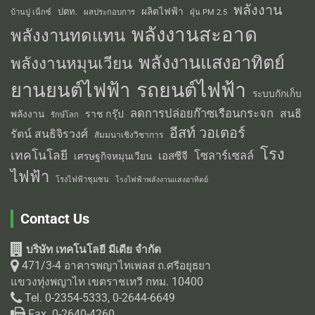
พลังงาน
ผลิตไฟฟ้า
ปตท.
ผลประกอบการ
บ้านปู เน็กซ์
ฝุ่น PM 2.5
พลังงานสะอาด
พลังงานทดแทน
พลังงานแสงอาทิตย์
พลังงานหมุนเวียน
รถยนต์ไฟฟ้า
ยานยนต์ไฟฟ้า
ระบบกักเก็บ
ลดการปล่อยก๊าซเรือนกระจก
สนธิ
พลังงาน
ราช กรุ๊ป
รักษ์โลก
อีสท์ วอเตอร์
รัตน์ สนธิจิรวงศ์
สัมมนาเชิงวิชาการ
โรง
เทคโนโลยี
โซลาร์เซลล์
เอสซีจี
เศรษฐกิจหมุนเวียน
ไฟฟ้า
โรงไฟฟ้าชุมชน
โรงไฟฟ้าพลังงานแสงอาทิตย์
Contact Us
บริษัท เทคโนโลยี มีเดีย จำกัด
471/3-4 อาคารพญาไทเพลส ถ.ศรีอยุธยา
แขวงทุ่งพญาไท เขตราชเทวี กทม. 10400
Tel. 0-2354-5333, 0-2644-6649
Fax. 0-2640-4260