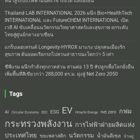
หน้าสู่ระบบไฟฟ้ามั่นคง เข้าถึงได้ และยั่งยืน
Thailand LAB INTERNATIONAL 2026 ผนึก Bio+HealthTech
INTERNATIONAL และ FutureCHEM INTERNATIONAL เปิด
เวที AI ขับเคลื่อนนวัตกรรมวิทยาศาสตร์และสุขภาพ ยกระดับ
ไทยสู่ศูนย์กลางอาเซียน
แกร็บเผยเทรนด์ Longevity-HYROX มาแรง ปลุกคนเมืองรัก
สุขภาพ ดันยอดเรียกรถไปสวนสาธารณะโตกว่า 5 เท่า
ซีพีแรม ผนึกกำลังทุกภาคส่วน สานต่อ 13 ปี #ปลูกเพื่อโลกยั่งยืน
เพิ่มพื้นที่สีเขียวกว่า 288,000 ตร.ม. มุ่งสู่ Net Zero 2050
Tags
EV
กฟผ
ESG
AI
net zero
Circular Economy
EEC
Hitachi Energy
กระทรวงพลังงาน
การไฟฟ้าฝ่ายผลิตแห่ง
ประเทศไทย
นวัตกรรม
น้ำมันดีเซล
ขยะพลาสติก
บ้านปู